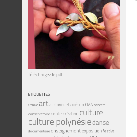
Téléchargez le pdf
ÉTIQUETTES
art
cinéma
audiovisuel
CMA
concert
archive
culture
création
conte
conservatoire
culture polynésie
danse
enseignement
exposition
festival
documentaire