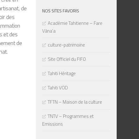
rtisanat, de
NOS SITES FAVORIS
oir des
Académie Tahitienne – Fare
rammation
Vāna'a
s et des
nnement de
culture-patrimoine
nat.
Site Officiel du FIFO
Tahiti Héritage
Tahiti VOD
TFTN – Maison de la culture
TNTV – Programmes et
Emissions