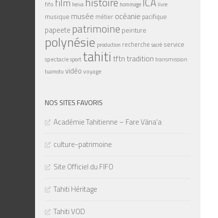
histoire
ICA
film
fifo
heiva
hommage
livre
musée
océanie
musique
pacifique
métier
patrimoine
papeete
peinture
polynésie
service
recherche
sacré
production
tahiti
tradition
tftn
spectacle
transmission
sport
vidéo
voyage
tuamotu
NOS SITES FAVORIS
Académie Tahitienne – Fare Vāna'a
culture-patrimoine
Site Officiel du FIFO
Tahiti Héritage
Tahiti VOD