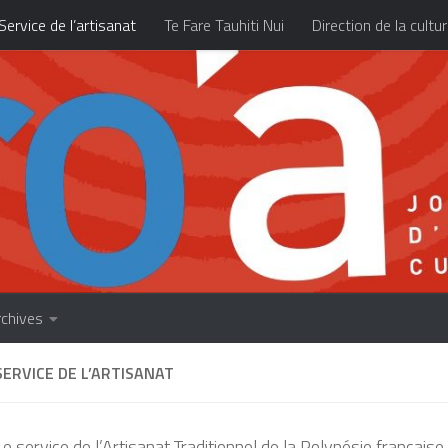
Service de l’artisanat
Te Fare Tauhiti Nui
Direction de la cultu
Les archives
À propos
Accueil
rchives
SERVICE DE L’ARTISANAT
Le service de l’Artisanat Traditionnel de la Polynésie française