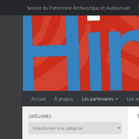
Service du Patrimoine Archivistique et Audiovisuel
Skip to content
Centre des Métiers d’Art de la Polynésie française
Accueil
À propos
Les partenaires
Les a
CATÉGORIES
Catégories