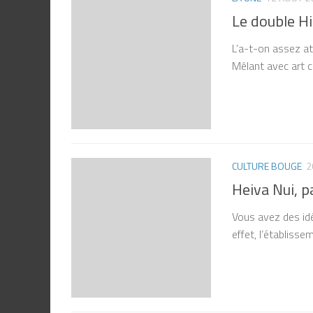
Le double Hir
L’a-t-on assez at
Mêlant avec art c
CULTURE BOUGE
2
Heiva Nui, p
Vous avez des id
effet, l’établisse