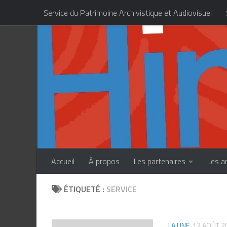
Service du Patrimoine Archivistique et Audiovisuel
Skip to content
Centre des Métiers d’Art de la Polynésie française
Accueil
À propos
Les partenaires
Les a
ÉTIQUETÉ :
SERVICE
LA UNE
12 AOÛT 2