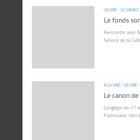
LA UNE
/
LE SAVIEZ
Le fonds son
Rencontre avec M
Service de la Cult
A LA UNE
/
LA UNE
Le canon de 
[singlepic id=17
Patrimoine. Hiro’