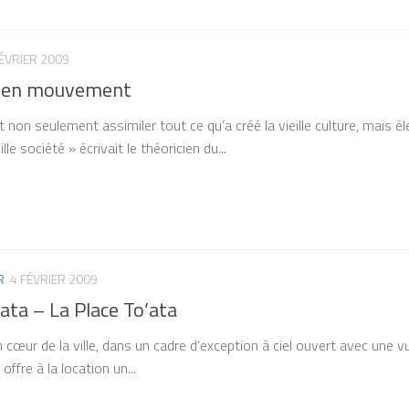
FÉVRIER 2009
 en mouvement
 non seulement assimiler tout ce qu’a créé la vieille culture, mais él
lle société » écrivait le théoricien du...
R
4 FÉVRIER 2009
ata – La Place To’ata
n cœur de la ville, dans un cadre d’exception à ciel ouvert avec une 
offre à la location un...