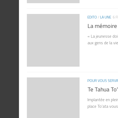
EDITO
/
LA UNE
6 
La mémoire
« La jeunesse doit
aux gens de la viei
POUR VOUS SERVI
Te Tahua To’
Implantée en plei
place To’ata vous 