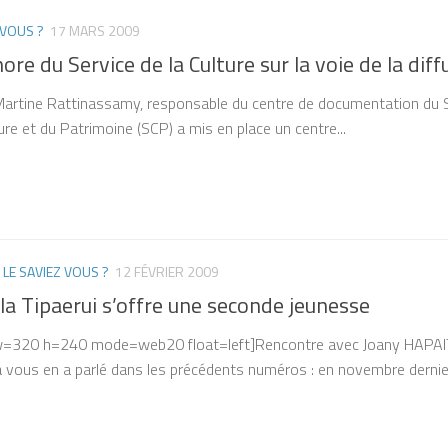
 VOUS ?
17 MARS 2009
ore du Service de la Culture sur la voie de la diff
artine Rattinassamy, responsable du centre de documentation du Ser
ure et du Patrimoine (SCP) a mis en place un centre...
/
LE SAVIEZ VOUS ?
12 FÉVRIER 2009
la Tipaerui s’offre une seconde jeunesse
 w=320 h=240 mode=web20 float=left]Rencontre avec Joany HAPAITAH
a vous en a parlé dans les précédents numéros : en novembre dernier