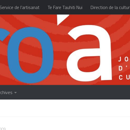
Service de l’artisanat
Te Fare Tauhiti Nui
Direction de la cultu
Les archives
À propos
Accueil
rchives
009