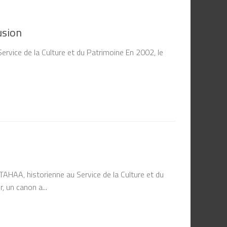
usion
vice de la Culture et du Patrimoine En 2002, le
AA, historienne au Service de la Culture et du
, un canon a...