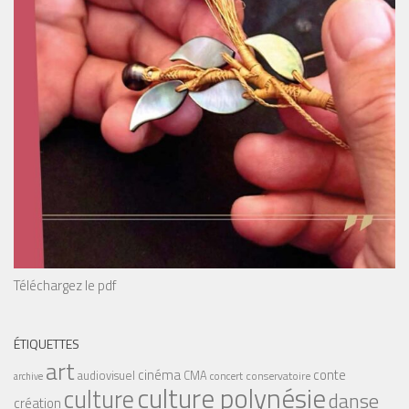
Téléchargez le pdf
ÉTIQUETTES
art
cinéma
conte
audiovisuel
CMA
conservatoire
concert
archive
culture polynésie
culture
danse
création