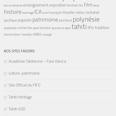
film
enseignement
exposition
festival
documentaire
fifo
heiva
histoire
ICA
musée
océanie
musique
métier
hommage
livre
polynésie
patrimoine
papeete
peinture
pacifique
tahiti
tradition
tftn
service
recherche
spectacle
sacré
production
sport
vidéo
voyage
transmission
tuamotu
NOS SITES FAVORIS
Académie Tahitienne – Fare Vāna'a
culture-patrimoine
Site Officiel du FIFO
Tahiti Héritage
Tahiti VOD