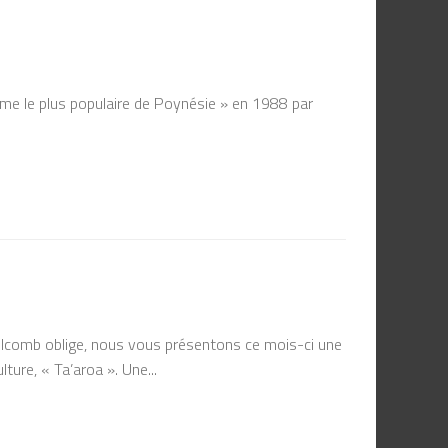
e le plus populaire de Poynésie » en 1988 par
olcomb oblige, nous vous présentons ce mois-ci une
ure, « Ta’aroa ». Une...