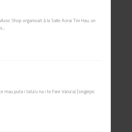
sic Shop organisait à la Salle Aorai Tini Hau, un
...
 te mau puta i tata’u na i te Fare Väna’a) [singlepic