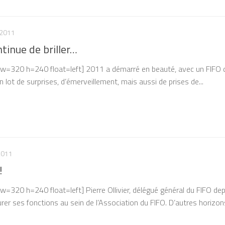
 2011
tinue de briller…
7 w=320 h=240 float=left] 2011 a démarré en beauté, avec un FIFO d
 lot de surprises, d’émerveillement, mais aussi de prises de...
2011
!
 w=320 h=240 float=left] Pierre Ollivier, délégué général du FIFO de
rer ses fonctions au sein de l’Association du FIFO. D’autres horizons