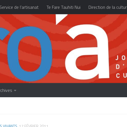
Service de l’artisanat
Te Fare Tauhiti Nui
Direction de la cultu
Les archives
À propos
Accueil
rchives
S VIVANTS
17 FÉVRIER 2011