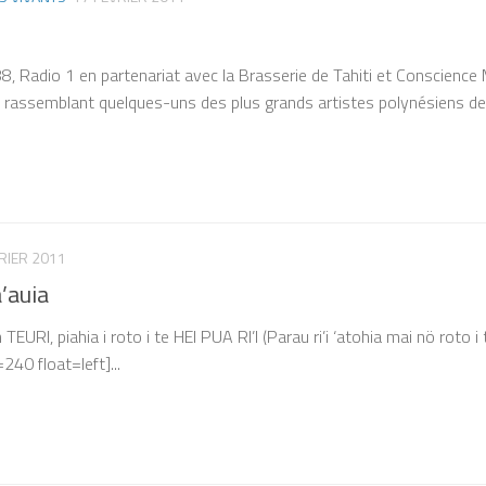
 Radio 1 en partenariat avec la Brasserie de Tahiti et Conscience Mu
 rassemblant quelques-uns des plus grands artistes polynésiens des
RIER 2011
a’auia
 TEURI, piahia i roto i te HEI PUA RI’I (Parau ri’i ‘atohia mai nö roto i
40 float=left]...