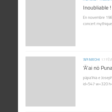
Inoubliable !
En novembre 1988,
concert mythique
'API MA'OHI
17 FÉV
‘Ä’ai nö Pun
päpa’ihia e Joseph
id=547 w=320 h=2