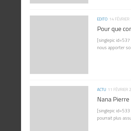
EDITO
14 FÉVRIER
Pour que con
[singlepic id=53
nous apporter son
ACTU
11 FÉVRIER 
Nana Pierre 
[singlepic id=533
pourrait plus assu