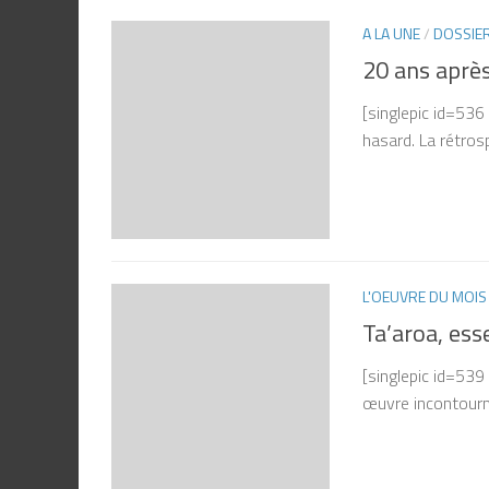
A LA UNE
/
DOSSIE
20 ans aprè
[singlepic id=53
hasard. La rétrosp
L'OEUVRE DU MOIS
Ta’aroa, ess
[singlepic id=53
œuvre incontourna