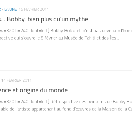
R
/
LA UNE
15 FÉVRIER 2011
s… Bobby, bien plus qu’un mythe
6 w=320 h=240 float=left] Bobby Holcomb n’est pas devenu « l’homm
ective qui s’ouvre le 8 février au Musée de Tahiti et des Îles...
14 FÉVRIER 2011
ence et origine du monde
9 w=320 h=240 float=left] Rétrospective des peintures de Bobby H
ble de l’artiste appartenant au fond d’œuvres de la Maison de la Cult