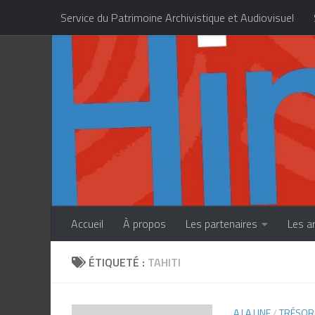
Service du Patrimoine Archivistique et Audiovisuel
Skip to content
Centre des Métiers d’Art de la Polynésie française
Accueil
À propos
Les partenaires
Les a
ÉTIQUETÉ :
TAHITI
A LA UNE
/
TRÉSOR