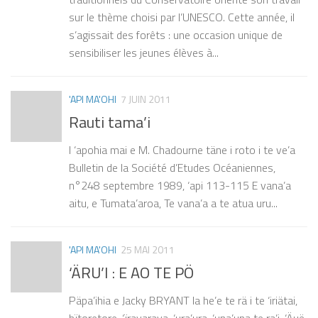
sur le thème choisi par l’UNESCO. Cette année, il
s’agissait des forêts : une occasion unique de
sensibiliser les jeunes élèves à...
'API MA'OHI
7 JUIN 2011
Rauti tama’i
I ‘apohia mai e M. Chadourne täne i roto i te ve’a
Bulletin de la Société d’Etudes Océaniennes,
n°248 septembre 1989, ‘api 113-115 E vana’a
aitu, e Tumata’aroa, Te vana’a a te atua uru...
'API MA'OHI
25 MAI 2011
‘ÄRU’I : E AO TE PÖ
Päpa’ihia e Jacky BRYANT Ia he’e te rä i te ‘iriätai,
hïtoretore, ‘ïravarava, ‘ura’ura, ‘una’una te ra’i. ‘Äuë