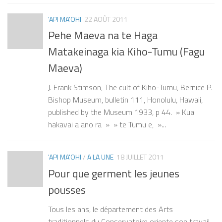
'API MA'OHI
22 AOÛT 2011
Pehe Maeva na te Haga
Matakeinaga kia Kiho-Tumu (Fagu
Maeva)
J. Frank Stimson, The cult of Kiho-Tumu, Bernice P.
Bishop Museum, bulletin 111, Honolulu, Hawaii,
published by the Museum 1933, p 44. » Kua
hakavai a ano ra » » te Tumu e, »...
'API MA'OHI
/
A LA UNE
18 JUILLET 2011
Pour que germent les jeunes
pousses
Tous les ans, le département des Arts
traditionnels du Conservatoire oriente son travail