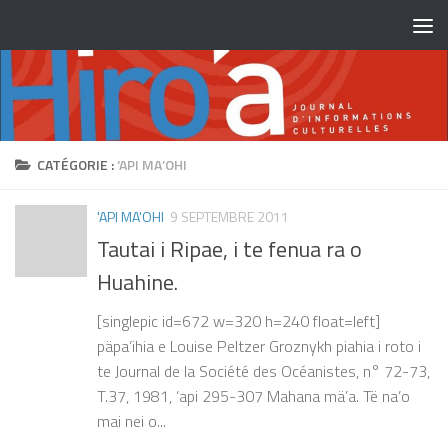
Skip to content
CATÉGORIE :
‘API MA’OHI
'API MA'OHI
9 SEPTEMBRE 2011
Tautai i Ripae, i te fenua ra o
Huahine.
[singlepic id=672 w=320 h=240 float=left]
päpa’ihia e Louise Peltzer Groznykh piahia i roto i
te Journal de la Société des Océanistes, n° 72-73,
T.37, 1981, ‘api 295-307 Mahana mä’a. Të na’o
mai nei o...