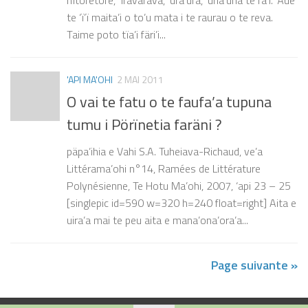
te ‘ï’ï maita’i o to’u mata i te raurau o te reva.
Taime poto tïa’i färi’i...
'API MA'OHI
2 MAI 2011
O vai te fatu o te faufa’a tupuna
tumu i Pörïnetia faräni ?
päpa’ihia e Vahi S.A. Tuheiava-Richaud, ve’a
Littérama’ohi n°14, Ramées de Littérature
Polynésienne, Te Hotu Ma’ohi, 2007, ‘api 23 – 25
[singlepic id=590 w=320 h=240 float=right] Aita e
uira’a mai te peu aita e mana’ona’ora’a...
Page suivante »