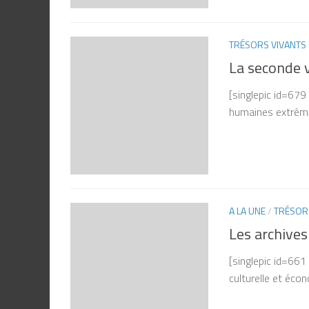
TRÉSORS VIVANTS
La seconde v
[singlepic id=679
humaines extrêmem
A LA UNE
/
TRÉSOR
Les archives
[singlepic id=661
culturelle et éco