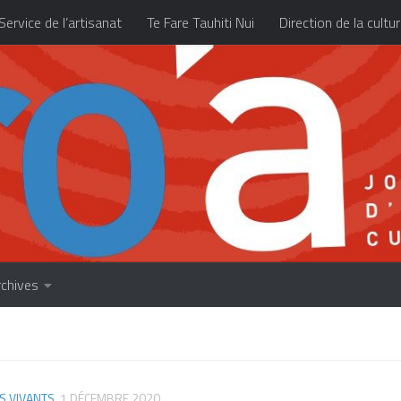
Service de l’artisanat
Te Fare Tauhiti Nui
Direction de la cultu
Les archives
À propos
Accueil
rchives
S VIVANTS
1 DÉCEMBRE 2020