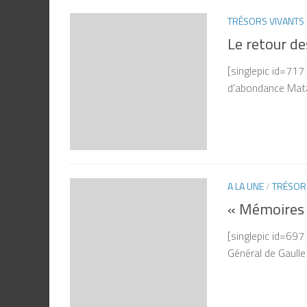
TRÉSORS VIVANTS
Le retour de
[singlepic id=71
d’abondance Matari
A LA UNE
/
TRÉSOR
« Mémoires d
[singlepic id=697
Général de Gaulle