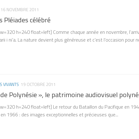
16 NOVEMBRE 2011
s Pléiades célébré
7 w=320 h=240 float=left] Comme chaque année en novembre, l’arrivé
i i ni’a. La nature devient plus généreuse et c’est l’occasion pour n
S VIVANTS
19 OCTOBRE 2011
e Polynésie », le patrimoine audiovisuel polyné
 w=320 h=240 float=left] Le retour du Bataillon du Pacifique en 194
 en 1966 : des images exceptionnelles et précieuses que...