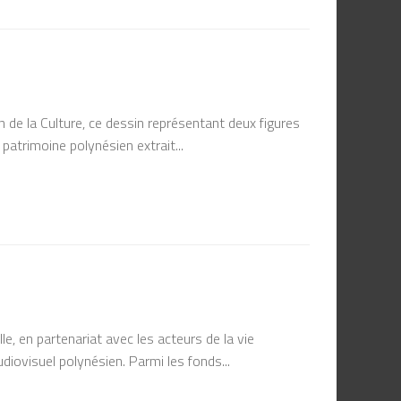
de la Culture, ce dessin représentant deux figures
atrimoine polynésien extrait...
e, en partenariat avec les acteurs de la vie
diovisuel polynésien. Parmi les fonds...