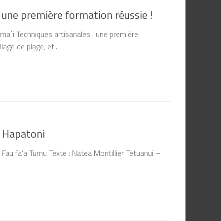
: une première formation réussie !
ma΄i Techniques artisanales : une première
age de plage, et...
e Hapatoni
 Fau fa’a Tumu Texte : Natea Montillier Tetuanui –