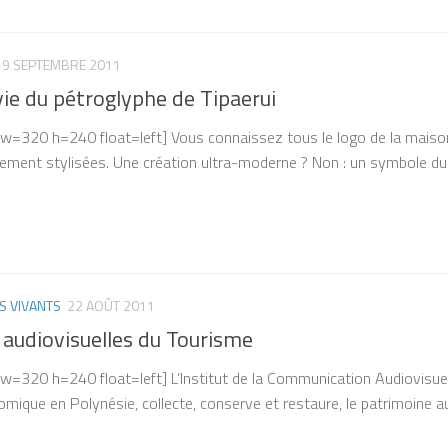
9 SEPTEMBRE 2011
ie du pétroglyphe de Tipaerui
 w=320 h=240 float=left] Vous connaissez tous le logo de la maison 
ent stylisées. Une création ultra-moderne ? Non : un symbole du p
S VIVANTS
22 AOÛT 2011
 audiovisuelles du Tourisme
 w=320 h=240 float=left] L’Institut de la Communication Audiovisuell
nomique en Polynésie, collecte, conserve et restaure, le patrimoine au