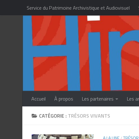
Service du Patrimoine Archivistique et Audiovisuel
Skip to content
Centre des Métiers d’Art de la Polynésie française
Accueil
À propos
Les partenaires
Les a
CATÉGORIE :
TRÉSORS VIVANTS
A LA UNE
/
TRÉSOR