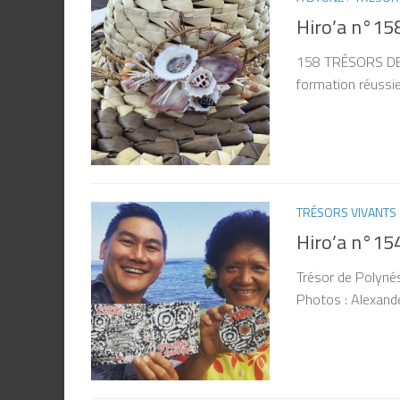
Hiro’a n°158
158 TRÉSORS DE PO
formation réussie
TRÉSORS VIVANTS
Hiro’a n°154
Trésor de Polynés
Photos : Alexande