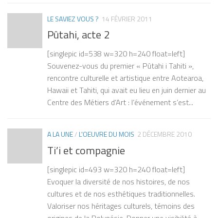
LE SAVIEZ VOUS ?
14 FÉVRIER 2011
Pûtahi, acte 2
[singlepic id=538 w=320 h=240 float=left]
Souvenez-vous du premier « Pûtahi i Tahiti »,
rencontre culturelle et artistique entre Aotearoa,
Hawaii et Tahiti, qui avait eu lieu en juin dernier au
Centre des Métiers d’Art : l’événement s’est...
A LA UNE
/
L'OEUVRE DU MOIS
2 DÉCEMBRE 2010
Ti’i et compagnie
[singlepic id=493 w=320 h=240 float=left]
Evoquer la diversité de nos histoires, de nos
cultures et de nos esthétiques traditionnelles.
Valoriser nos héritages culturels, témoins des
origines de la Polynésie. Donner une visibilité à