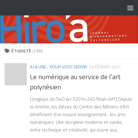
Skip to content
ÉTIQUETÉ :
CMA
A LA UNE
/
POUR VOUS SERVIR
14 FÉVRIER 2011
Le numérique au service de l’art
polynésien
[singlepic id=540 w=320 h=240 float=left] Depuis
la rentrée, les élèves du Centre des Métiers d’Art
bénéficient d’un nouvel enseignement : les arts
numériques. Une discipline moderne et variée,
entre technique et créativité, qui ouvre aux...