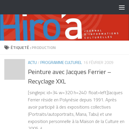
Skip to content
ÉTIQUETÉ :
PRODUCTION
ACTU
/
PROGRAMME CULTUREL
16 FÉVRIER 2009
Peinture avec Jacques Ferrier –
Recyclage XXL
[singlepic id=34 w=320 h=240 float=left]Jacques
Ferrier réside en Polynésie depuis 1991. Après
avoir participé à des expositions collectives
(Portraits/autoportraits, Mana, Tabu) et une
exposition personnelle à la Maison de la Culture en
2005, il...