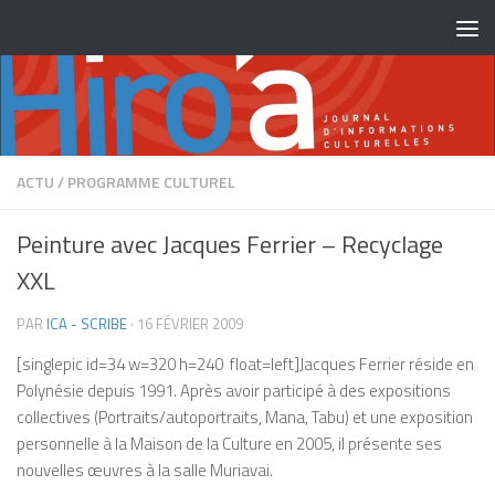
Skip to content
ACTU
/
PROGRAMME CULTUREL
Peinture avec Jacques Ferrier – Recyclage
XXL
PAR
ICA - SCRIBE
·
16 FÉVRIER 2009
[singlepic id=34 w=320 h=240 float=left]Jacques Ferrier réside en
Polynésie depuis 1991. Après avoir participé à des expositions
collectives (Portraits/autoportraits, Mana, Tabu) et une exposition
personnelle à la Maison de la Culture en 2005, il présente ses
nouvelles œuvres à la salle Muriavai.