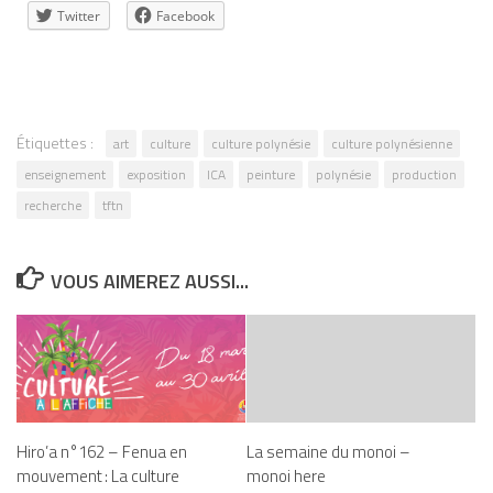
Twitter
Facebook
Étiquettes :
art
culture
culture polynésie
culture polynésienne
enseignement
exposition
ICA
peinture
polynésie
production
recherche
tftn
VOUS AIMEREZ AUSSI...
Hiro’a n°162 – Fenua en
La semaine du monoi –
mouvement : La culture
monoi here