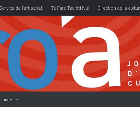
Service de l’artisanat
Te Fare Tauhiti Nui
Direction de la cultu
Les archives
À propos
Accueil
rchives