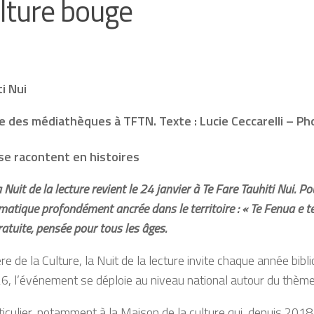
lture bouge
i Nui
 des médiathèques à TFTN. Texte : Lucie Ceccarelli – Ph
se racontent en histoires
uit de la lecture revient le 24 janvier à Te Fare Tauhiti Nui. P
atique profondément ancrée dans le territoire : « Te Fenua e te 
ratuite, pensée pour tous les âges.
e la Culture, la Nuit de la lecture invite chaque année bibliot
026, l’événement se déploie au niveau national autour du thèm
ticulier, notamment à la Maison de la culture qui, depuis 2018,