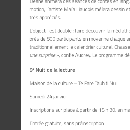
Deane animera des séances de contes en langue
motion, l’artiste Maïa Liaudois mêlera dessin et
très appréciés.
L’objectif est double : faire découvrir la média
près de 800 participants en moyenne chaque an
traditionnellement le calendrier culturel. Chasse
une surprise
», confie Audrey. Le programme défi
9
e
Nuit de la lecture
Maison de la culture – Te Fare Tauhiti Nui
Samedi 24 janvier
Inscriptions sur place à partir de 15 h 30, ani
Entrée gratuite, sans préinscription