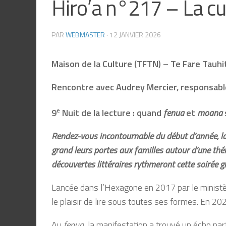
Hiro’a n°217 – La cu
PAR
WEBMASTER
·
12 JANVIER 2026
Maison de la Culture (TFTN) – Te Fare Tauhit
Rencontre avec Audrey Mercier, responsable
9
e
Nuit de la lecture : quand
fenua
et
moana
Rendez-vous incontournable du début d’année, la N
grand leurs portes aux familles autour d’une thém
découvertes littéraires rythmeront cette soirée g
Lancée dans l’Hexagone en 2017 par le ministère d
le plaisir de lire sous toutes ses formes. En 2
Au
fenua
, la manifestation a trouvé un écho par