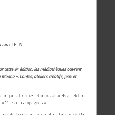
otos : TFTN
our cette 9ᵉ édition, les médiathèques ouvrent
Moana ». Contes, ateliers créatifs, jeux et
hèques, librairies et lieux culturels à célébrer
e « Villes et campagnes ».
 adapte le concept aux réalités locales : «
On