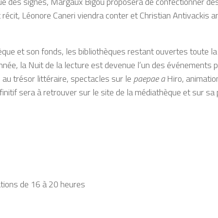
 des signes, Margaux Bigou proposera de confectionner des ma
 récit, Léonore Caneri viendra conter et Christian Antivackis an
thèque et son fonds, les bibliothèques restant ouvertes toute l
née, la Nuit de la lecture est devenue l’un des événements p
 au trésor littéraire, spectacles sur le
paepae a
Hiro, animatio
nitif sera à retrouver sur le site de la médiathèque et sur s
mations de 16 à 20 heures