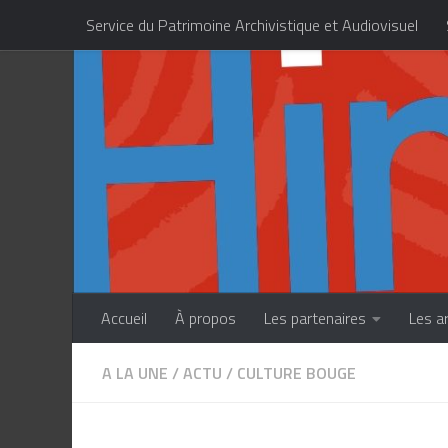
Service du Patrimoine Archivistique et Audiovisuel
Skip to content
Centre des Métiers d’Art de la Polynésie française
Accueil
À propos
Les partenaires
Les a
A LA UNE
/
ACTU
/
CULTURE BOUGE