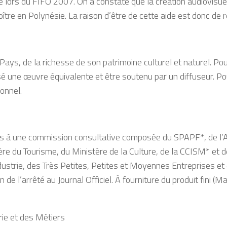
e lors du FIFO 2007. On a constaté que la création audiovisuel
oître en Polynésie. La raison d’être de cette aide est donc de 
 Pays, de la richesse de son patrimoine culturel et naturel. Pou
é une œuvre équivalente et être soutenu par un diffuseur. Po
onnel.
à une commission consultative composée du SPAPF*, de l’ATP
re du Tourisme, du Ministère de la Culture, de la CCISM* et 
dustrie, des Très Petites, Petites et Moyennes Entreprises et
n de l’arrêté au Journal Officiel. À fourniture du produit fini (
rie et des Métiers