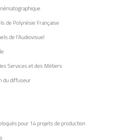
 Cinématographique
ls de Polynésie Française
els de l’Audiovisuel
le
es Services et des Métiers
on du diffuseur
bloqués pour 14 projets de production
rs