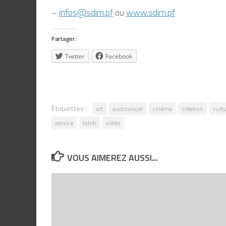
–
infos@sdim.pf
ou
www.sdim.pf
Partager :
Twitter
Facebook
Étiquettes :
art
audiovisuel
cinéma
création
cult
service
tahiti
vidéo
VOUS AIMEREZ AUSSI...