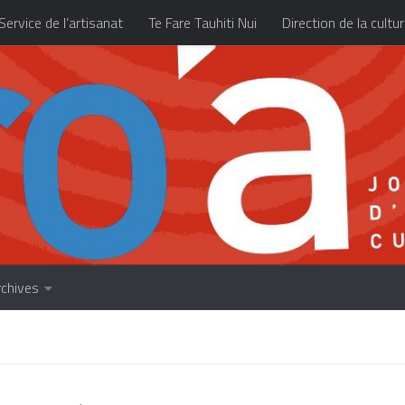
Service de l’artisanat
Te Fare Tauhiti Nui
Direction de la cultu
Les archives
À propos
Accueil
rchives