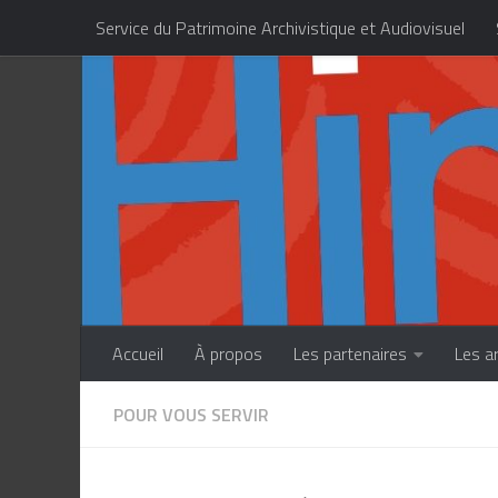
Service du Patrimoine Archivistique et Audiovisuel
Skip to content
Centre des Métiers d’Art de la Polynésie française
Accueil
À propos
Les partenaires
Les a
POUR VOUS SERVIR