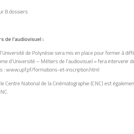
ur 8 dossiers
 de l’audiovisuel :
niversité de Polynésie sera mis en place pour former à diffé
lôme d’Université – Métiers de l’audiovisuel » fera intervenir d
ts : www.upf.pf/formations-et-inscription.html
t le Centre National de la Cinématographie (CNC) est également
CNC.