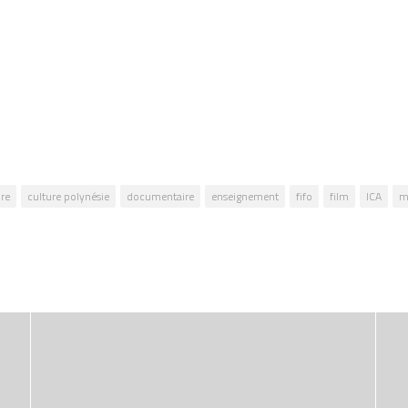
ure
culture polynésie
documentaire
enseignement
fifo
film
ICA
m