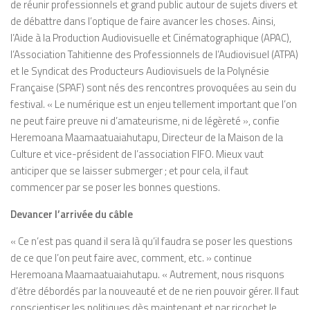
de réunir professionnels et grand public autour de sujets divers et
de débattre dans l’optique de faire avancer les choses. Ainsi,
l’Aide à la Production Audiovisuelle et Cinématographique (APAC),
l’Association Tahitienne des Professionnels de l’Audiovisuel (ATPA)
et le Syndicat des Producteurs Audiovisuels de la Polynésie
Française (SPAF) sont nés des rencontres provoquées au sein du
festival. « Le numérique est un enjeu tellement important que l’on
ne peut faire preuve ni d’amateurisme, ni de légèreté », confie
Heremoana Maamaatuaiahutapu, Directeur de la Maison de la
Culture et vice-président de l’association FIFO. Mieux vaut
anticiper que se laisser submerger ; et pour cela, il faut
commencer par se poser les bonnes questions.
Devancer l’arrivée du câble
« Ce n’est pas quand il sera là qu’il faudra se poser les questions
de ce que l’on peut faire avec, comment, etc. » continue
Heremoana Maamaatuaiahutapu. « Autrement, nous risquons
d’être débordés par la nouveauté et de ne rien pouvoir gérer. Il faut
conscientiser les politiques dès maintenant et par ricochet le