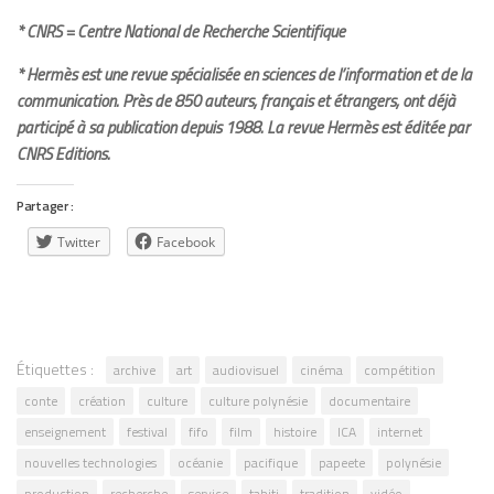
* CNRS =
Centre National de Recherche Scientifique
*
Hermès est une revue spécialisée en sciences de l’information et de la
communication. Près de 850 auteurs, français et étrangers, ont déjà
participé à sa publication depuis 1988. La revue Hermès est éditée par
CNRS Editions.
Partager :
Twitter
Facebook
Étiquettes :
archive
art
audiovisuel
cinéma
compétition
conte
création
culture
culture polynésie
documentaire
enseignement
festival
fifo
film
histoire
ICA
internet
nouvelles technologies
océanie
pacifique
papeete
polynésie
production
recherche
service
tahiti
tradition
vidéo