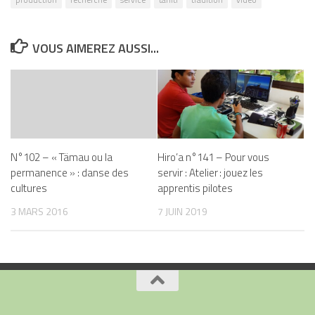
VOUS AIMEREZ AUSSI...
N°102 – « Tämau ou la
Hiro’a n°141 – Pour vous
permanence » : danse des
servir : Atelier : jouez les
cultures
apprentis pilotes
3 MARS 2016
7 JUIN 2019