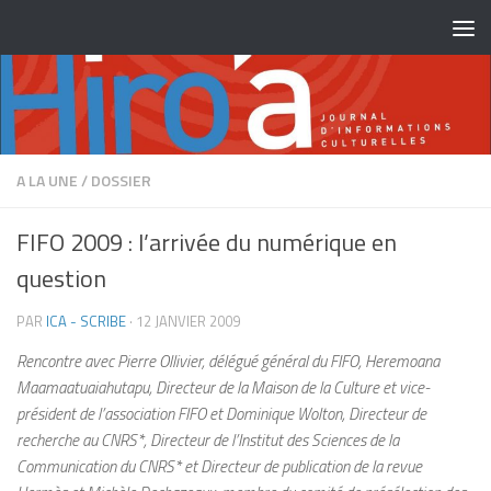
Skip to content
A LA UNE
/
DOSSIER
FIFO 2009 : l’arrivée du numérique en
question
PAR
ICA - SCRIBE
·
12 JANVIER 2009
Rencontre avec Pierre Ollivier, délégué général du FIFO, Heremoana
Maamaatuaiahutapu, Directeur de la Maison de la Culture et vice-
président de l’association FIFO et Dominique Wolton, Directeur de
recherche au CNRS*, Directeur de l’Institut des Sciences de la
Communication du CNRS* et Directeur de publication de la revue