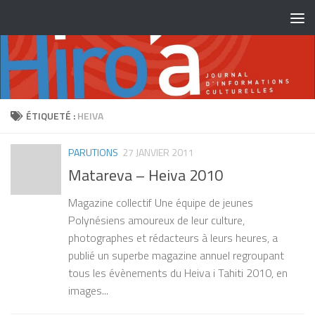
Skip to content
ÉTIQUETÉ :
HEIVA
PARUTIONS
27 JANVIER 2011
Matareva – Heiva 2010
Magazine collectif Une équipe de jeunes
Polynésiens amoureux de leur culture,
photographes et rédacteurs à leurs heures, a
publié un superbe magazine annuel regroupant
tous les évènements du Heiva i Tahiti 2010, en
images...