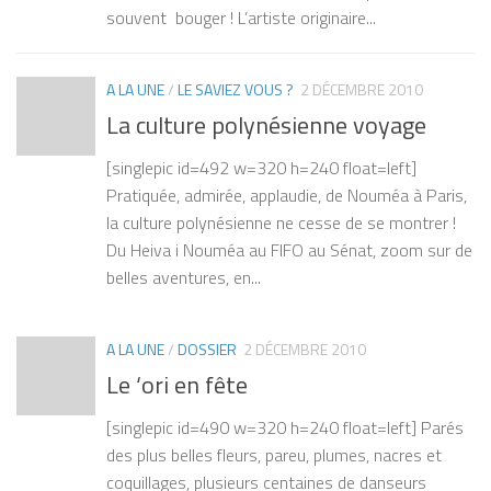
souvent bouger ! L’artiste originaire...
A LA UNE
/
LE SAVIEZ VOUS ?
2 DÉCEMBRE 2010
La culture polynésienne voyage
[singlepic id=492 w=320 h=240 float=left]
Pratiquée, admirée, applaudie, de Nouméa à Paris,
la culture polynésienne ne cesse de se montrer !
Du Heiva i Nouméa au FIFO au Sénat, zoom sur de
belles aventures, en...
A LA UNE
/
DOSSIER
2 DÉCEMBRE 2010
Le ‘ori en fête
[singlepic id=490 w=320 h=240 float=left] Parés
des plus belles fleurs, pareu, plumes, nacres et
coquillages, plusieurs centaines de danseurs