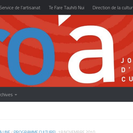
Service de l’artisanat
Te Fare Tauhiti Nui
Direction de la cultu
Les archives
À propos
Accueil
rchives
A UNE
/
PROGRAMME CULTUREL
18 NOVEMBRE 2010