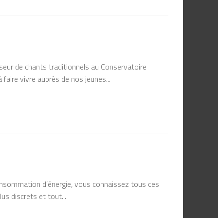
eur de chants traditionnels au Conservatoire
 faire vivre auprès de nos jeunes...
 consommation d’énergie, vous connaissez tous ces
s discrets et tout...