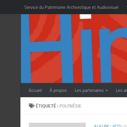
Service du Patrimoine Archivistique et Audiovisuel
Skip to content
Centre des Métiers d’Art de la Polynésie française
Accueil
À propos
Les partenaires
Les a
ÉTIQUETÉ :
POLYNÉSIE
A LA UNE
/
ACTU
/
L