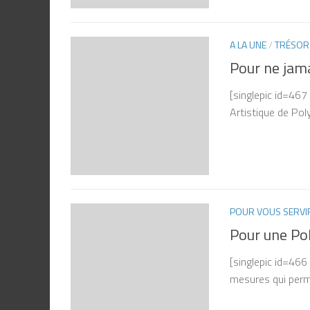
A LA UNE
/
TRÉSOR
Pour ne jama
[singlepic id=46
Artistique de Pol
POUR VOUS SERVI
Pour une Po
[singlepic id=466
mesures qui perme