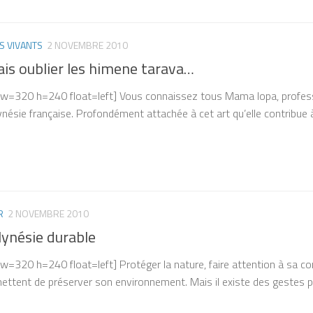
S VIVANTS
2 NOVEMBRE 2010
is oublier les himene tarava…
7 w=320 h=240 float=left] Vous connaissez tous Mama Iopa, profess
ynésie française. Profondément attachée à cet art qu’elle contribue à
R
2 NOVEMBRE 2010
lynésie durable
 w=320 h=240 float=left] Protéger la nature, faire attention à sa
ttent de préserver son environnement. Mais il existe des gestes plu