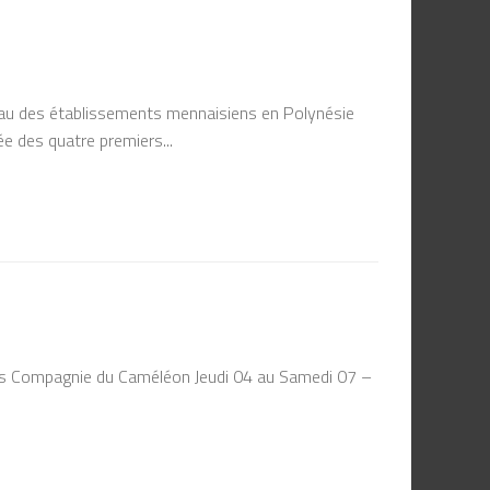
éseau des établissements mennaisiens en Polynésie
ée des quatre premiers...
s Compagnie du Caméléon Jeudi 04 au Samedi 07 –