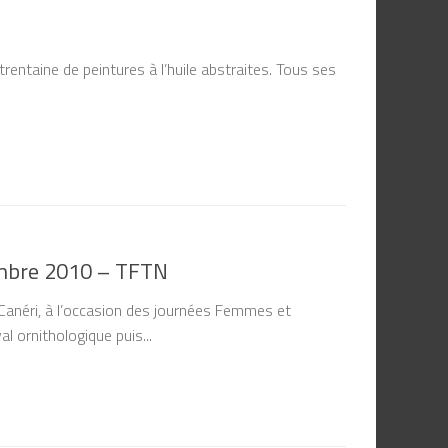
rentaine de peintures à l’huile abstraites. Tous ses
embre 2010 – TFTN
 Canéri, à l’occasion des journées Femmes et
l ornithologique puis...