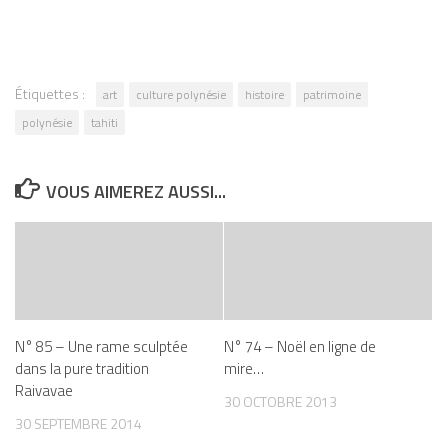
Étiquettes :
art
culture polynésie
histoire
patrimoine
polynésie
tahiti
VOUS AIMEREZ AUSSI...
N° 85 – Une rame sculptée
N° 74 – Noël en ligne de
dans la pure tradition
mire…
Raivavae
30 OCTOBRE 2013
30 SEPTEMBRE 2014