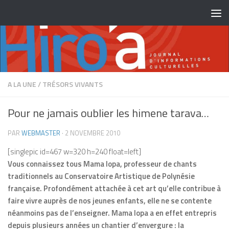
Skip to content
A LA UNE
/
TRÉSORS VIVANTS
Pour ne jamais oublier les himene tarava…
PAR
WEBMASTER
·
2 NOVEMBRE 2010
[singlepic id=467 w=320 h=240 float=left]
Vous connaissez tous Mama Iopa, professeur de chants
traditionnels au Conservatoire Artistique de Polynésie
française. Profondément attachée à cet art qu’elle contribue à
faire vivre auprès de nos jeunes enfants, elle ne se contente
néanmoins pas de l’enseigner. Mama Iopa a en effet entrepris
depuis plusieurs années un chantier d’envergure : la