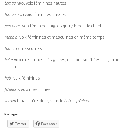
tamau
raro
: voix féminines hautes
tamau
ni’a
: voix féminines basses
perepere
: voix féminines aigues qui rythment le chant
mape’e
: voix féminines et masculines en même temps
tuo
: voix masculines
ha’u
: voix masculines très graves, qui sont soufflées et rythment
le chant
huti
: voix féminines
fa’ahoro
: voix masculines
Tarava
Tuhaa pa’e : idem, sans le
huti
et
fa’ahoro
.
Partager :
Twitter
Facebook