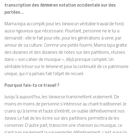
transcription des
tarava
en notation occidentale sur des
portées…
Mama Iopa accomplit pour les
tarava
un véritable travail de fond,
aussi rigoureux que nécessaire. Pourtant, personne ne le lui a
demandé : elle le fait pour elle, pour les générations à venir, par
amour de sa culture. Comme une petite fourmi, Mama Iopa gratte
des dizaines et des dizaines de notes sur des partitions, réunies
dans « son cahier de musique », déjà presque complet. Un
véritable trésor sur le
himene
et pour la continuité de ce patrimoine
unique, qui n’a jamais fait l’objet de recueil.
Pourquoi fais-tu ce travail ?
Jusqu’à aujourd’hui, les
tarava
se transmettent oralement. De
moins en moins de personne s’intéresse au chant traditionnel. Je
crains qu’à terme et faute d’intérêt, on oublie définitivement nos
tarava
. Le fait de les écrire sur des partitions permettra de les
conserver. D’autre part, transcrire une chanson ou musique, ce
n’est pas seulement la sauvegarder définitivement, c’est aussi la