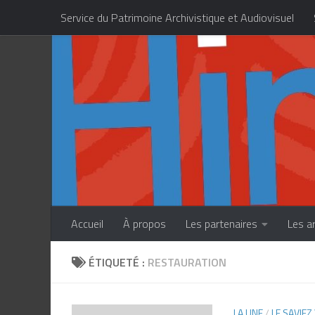
Service du Patrimoine Archivistique et Audiovisuel
Skip to content
Centre des Métiers d’Art de la Polynésie française
Accueil
À propos
Les partenaires
Les a
ÉTIQUETÉ :
RESTAURATION
LA UNE
/
LE SAVIEZ