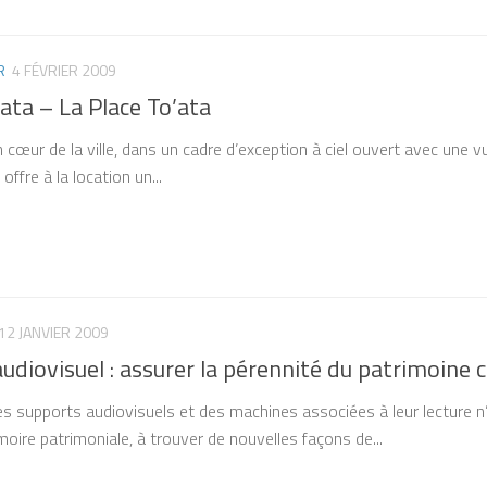
R
4 FÉVRIER 2009
ata – La Place To’ata
n cœur de la ville, dans un cadre d’exception à ciel ouvert avec une 
offre à la location un...
12 JANVIER 2009
audiovisuel : assurer la pérennité du patrimoine 
es supports audiovisuels et des machines associées à leur lecture n’e
oire patrimoniale, à trouver de nouvelles façons de...