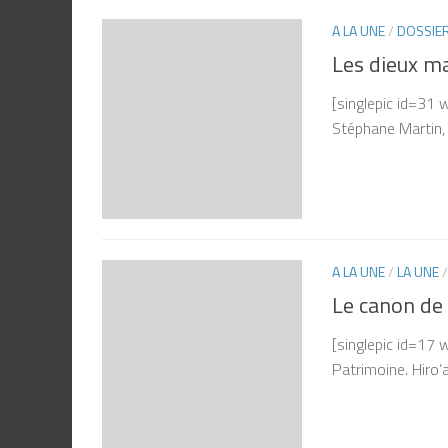
A LA UNE
/
DOSSIE
Les dieux ma
[singlepic id=31
Stéphane Martin, 
A LA UNE
/
LA UNE
Le canon de 
[singlepic id=17
Patrimoine. Hiro’