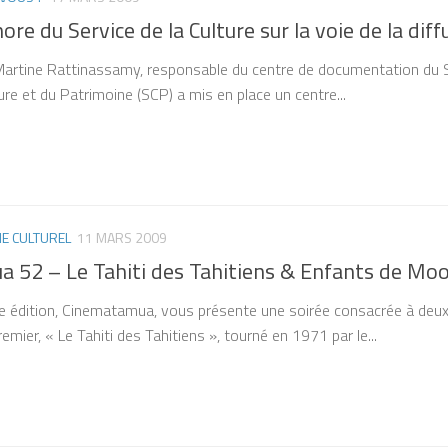
ore du Service de la Culture sur la voie de la diff
artine Rattinassamy, responsable du centre de documentation du Ser
ure et du Patrimoine (SCP) a mis en place un centre...
 CULTUREL
11 MARS 2009
 52 – Le Tahiti des Tahitiens & Enfants de Mo
 édition, Cinematamua, vous présente une soirée consacrée à deux 
mier, « Le Tahiti des Tahitiens », tourné en 1971 par le...