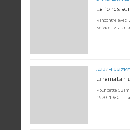
Le fonds son
Rencontre avec M
Service de la Cult
ACTU
/
PROGRAMME
Cinematamua
Pour cette 52ème
1970-1980. Le pre