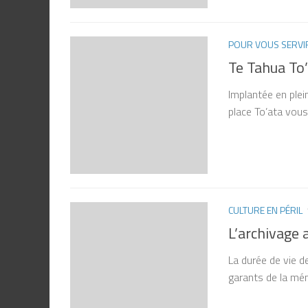
POUR VOUS SERVI
Te Tahua To’
Implantée en plei
place To’ata vous 
CULTURE EN PÉRIL
L’archivage 
La durée de vie d
garants de la mém