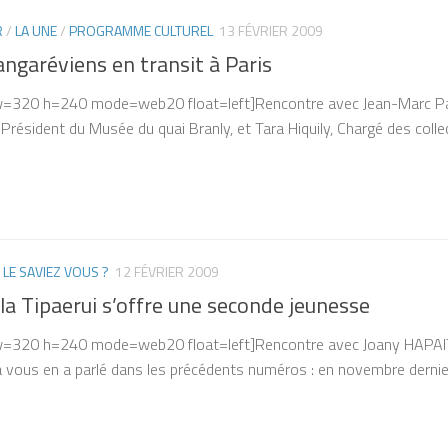
R
/
LA UNE
/
PROGRAMME CULTUREL
13 FÉVRIER 2009
ngaréviens en transit à Paris
 w=320 h=240 mode=web20 float=left]Rencontre avec Jean-Marc Pamb
Président du Musée du quai Branly, et Tara Hiquily, Chargé des coll
/
LE SAVIEZ VOUS ?
12 FÉVRIER 2009
la Tipaerui s’offre une seconde jeunesse
 w=320 h=240 mode=web20 float=left]Rencontre avec Joany HAPAITAH
a vous en a parlé dans les précédents numéros : en novembre dernier