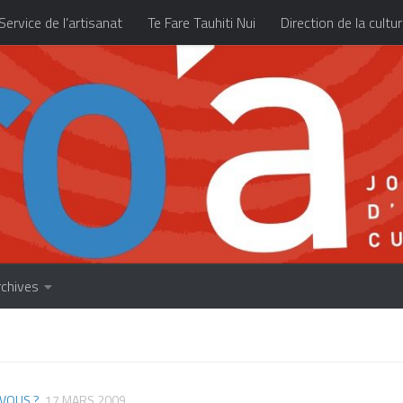
Service de l’artisanat
Te Fare Tauhiti Nui
Direction de la cultu
Les archives
À propos
Accueil
rchives
 VOUS ?
17 MARS 2009