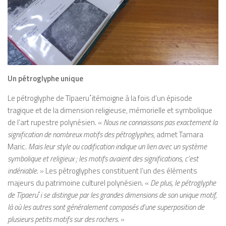
Un pétroglyphe unique
Le pétroglyphe de Tīpaeru
΄
itémoigne à la fois d’un épisode
tragique et de la dimension religieuse, mémorielle et symbolique
de l’art rupestre polynésien. «
Nous ne connaissons pas exactement la
signification de nombreux motifs des pétroglyphes
, admet Tamara
Maric.
Mais leur style ou codification indique un lien avec un système
symbolique et religieux ; les motifs avaient des significations, c’est
indéniable.
» Les pétroglyphes constituent l’un des éléments
majeurs du patrimoine culturel polynésien. «
De plus, le pétroglyphe
de Tīpaeru
΄
i se distingue par les grandes dimensions de son unique motif,
là où les autres sont généralement composés d’une superposition de
plusieurs petits motifs sur des rochers
.
»