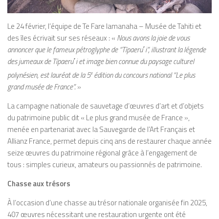
Le 24 février, l’équipe de Te Fare Iamanaha – Musée de Tahiti et
des îles écrivait sur ses réseaux : «
Nous avons la joie de vous
annoncer que le fameux pétroglyphe de
“
Tīpaeru
΄
i
”,
illustrant la légende
des jumeaux de Tīpaeru
΄
i et image bien connue du paysage culturel
polynésien, est lauréat de la 5
e
édition du concours national
“
Le plus
grand musée de France
”
.
»
La campagne nationale de sauvetage d’œuvres d’art et d’objets
du patrimoine public dit « Le plus grand musée de France »,
menée en partenariat avec la Sauvegarde de l’Art Français et
Allianz France, permet depuis cinq ans de restaurer chaque année
seize œuvres du patrimoine régional grâce à l’engagement de
tous : simples curieux, amateurs ou passionnés de patrimoine.
Chasse aux trésors
À l’occasion d’une chasse au trésor nationale organisée fin 2025,
407 œuvres nécessitant une restauration urgente ont été