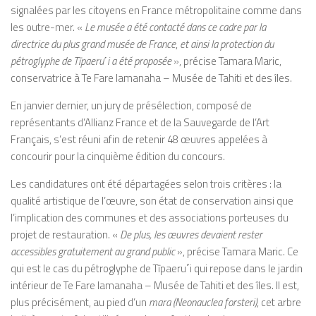
signalées par les citoyens en France métropolitaine comme dans
les outre-mer. «
Le musée a été contacté dans ce cadre par la
directrice du plus grand musée de France
,
et ainsi la protection du
pétroglyphe de
Tīpaeru
΄
i a été proposée
», précise Tamara Maric,
conservatrice à Te Fare Iamanaha – Musée de Tahiti et des îles.
En janvier dernier, un jury de présélection, composé de
représentants d’Allianz France et de la Sauvegarde de l’Art
Français, s’est réuni afin de retenir 48 œuvres appelées à
concourir pour la cinquième édition du concours.
Les candidatures ont été départagées selon trois critères : la
qualité artistique de l’œuvre, son état de conservation ainsi que
l’implication des communes et des associations porteuses du
projet de restauration. «
De plus, les œuvres devaient rester
accessibles gratuitement au grand public
», précise Tamara Maric. Ce
qui est le cas du pétroglyphe de Tīpaeru
΄
i qui repose dans le jardin
intérieur de Te Fare Iamanaha – Musée de Tahiti et des îles. Il est,
plus précisément, au pied d’un
mara (Neonauclea forsteri)
, cet arbre