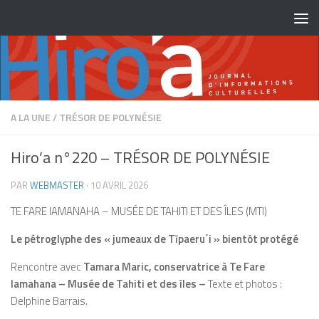
Skip to content
A LA UNE
/
TRÉSOR DE POLYNÉSIE
Hiro’a n°220 – TRÉSOR DE POLYNÉSIE
PAR
WEBMASTER
·
10 AVRIL 2026
TE FARE IAMANAHA – MUSÉE DE TAHITI ET DES ÎLES (MTI)
Le pétroglyphe des « jumeaux de T
ī
paeru
΄
i » bientôt protégé
Rencontre avec
Tamara Maric, conservatrice
à
Te Fare
Iamahana – Musée de Tahiti et des îles –
Texte et photos :
Delphine Barrais.