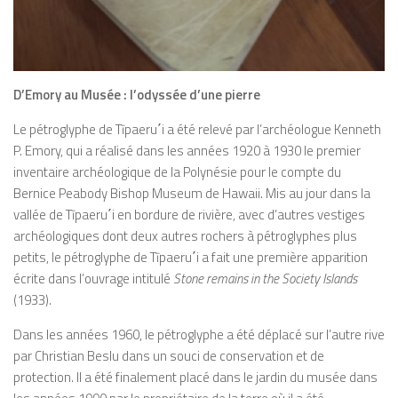
D’Emory au Musée : l’odyssée d’une pierre
Le pétroglyphe de Tīpaeru
΄
i a été relevé par l’archéologue Kenneth
P. Emory, qui a réalisé dans les années 1920 à 1930 le premier
inventaire archéologique de la Polynésie pour le compte du
Bernice Peabody Bishop Museum de Hawaii. Mis au jour dans la
vallée de Tīpaeru
΄
i en bordure de rivière, avec d’autres vestiges
archéologiques dont deux autres rochers à pétroglyphes plus
petits, le pétroglyphe de Tīpaeru
΄
i a fait une première apparition
écrite dans l’ouvrage intitulé
Stone remains in the Society Islands
(1933)
.
Dans les années 1960, le pétroglyphe a été déplacé sur l’autre rive
par Christian Beslu dans un souci de conservation et de
protection. Il a été finalement placé dans le jardin du musée dans