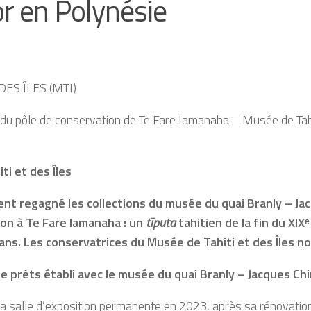
r en Polynésie
ES ÎLES (MTI)
u pôle de conservation de Te Fare Iamanaha – Musée de Tahiti
i et des Îles
t regagné les collections du musée du quai Branly – Jac
ion à Te Fare Iamanaha : un
tīputa
tahitien de la fin du XIXᵉ
ns. Les conservatrices du Musée de Tahiti et des Îles no
e prêts établi avec le musée du quai Branly – Jacques Chi
de la salle d’exposition permanente en 2023, après sa rénovati