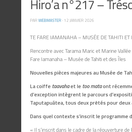
Hiro’a n°217 – Tréso
PAR
WEBMASTER
·
12 JANVIER 2026
TE FARE IAMANAHA – MUSÉE DE TAHITI ET D
Rencontre avec Tarama Maric et Marine Vallée d
Fare Iamanaha – Musée de Tahiti et des Îles
Nouvelles pièces majeures au Musée de Tahit
La coiffe
taavaha
et le
too mata
ont récemmen
d’exception intègrent le parcours d’exposit
Taputapuātea, tous deux prêtés pour deux a
Dans quel contexte s
’
inscrit le programme d
« Il s’inscrit dans le cadre de la réouverture 