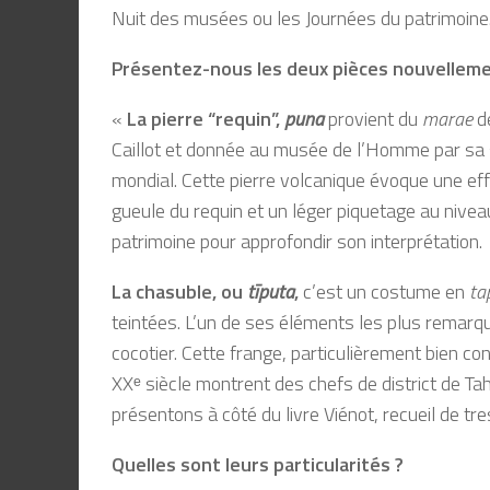
Nuit des musées ou les Journées du patrimoine.
Présentez-nous les deux pièces nouvellem
«
La pierre “requin”,
puna
provient du
marae
de
Caillot et donnée au musée de l’Homme par sa s
mondial. Cette pierre volcanique évoque une eff
gueule du requin et un léger piquetage au niveau 
patrimoine pour approfondir son interprétation.
La chasuble, ou
tīputa
,
c’est un costume en
ta
teintées. L’un de ses éléments les plus remarq
cocotier. Cette frange, particulièrement bien co
XXᵉ siècle montrent des chefs de district de Ta
présentons à côté du livre Viénot, recueil de t
Quelles sont leurs particularités ?