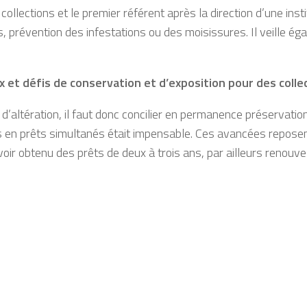
llections et le premier référent après la direction d’une instit
 prévention des infestations ou des moisissures. Il veille éga
ux et défis de conservation et d
’
exposition pour des colle
’altération, il faut donc concilier en permanence préservation
s en prêts simultanés était impensable. Ces avancées reposen
voir obtenu des prêts de deux à trois ans, par ailleurs renou