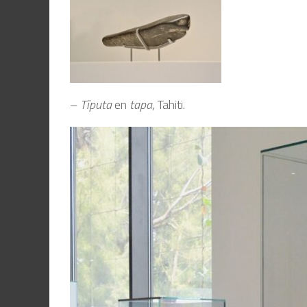
–
Tīputa
en
tapa
, Tahiti.