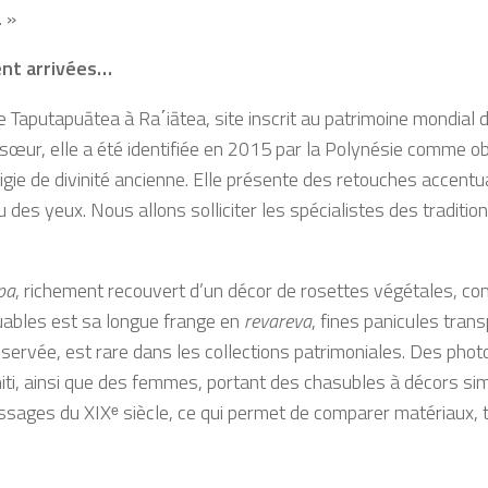
 »
ent arrivées…
 Taputapuātea à Ra΄iātea, site inscrit au patrimoine mondial d
œur, elle a été identifiée en 2015 par la Polynésie comme o
igie de divinité ancienne. Elle présente des retouches accent
des yeux. Nous allons solliciter les spécialistes des traditions
pa
, richement recouvert d’un décor de rosettes végétales, 
uables est sa longue frange en
revareva
, fines panicules tran
nservée, est rare dans les collections patrimoniales. Des phot
hiti, ainsi que des femmes, portant des chasubles à décors sim
ressages du XIXᵉ siècle, ce qui permet de comparer matériaux, t