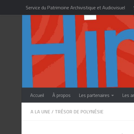
Service du Patrimoine Archivistique et Audiovisuel
Skip to content
Centre des Métiers d’Art de la Polynésie française
Accueil
À propos
Les partenaires
Les a
A LA UNE
/
TRÉSOR DE POLYNÉSIE