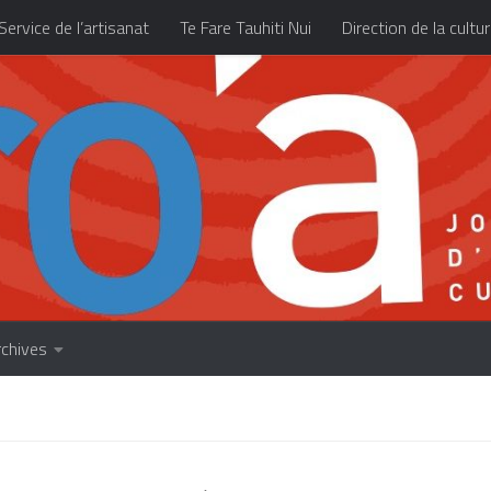
Service de l’artisanat
Te Fare Tauhiti Nui
Direction de la cultu
Les archives
À propos
Accueil
rchives