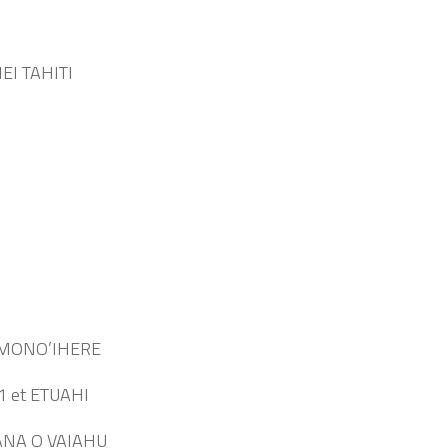
HEI TAHITI
et MONO’IHERE
1 et ETUAHI
MANA O VAIAHU