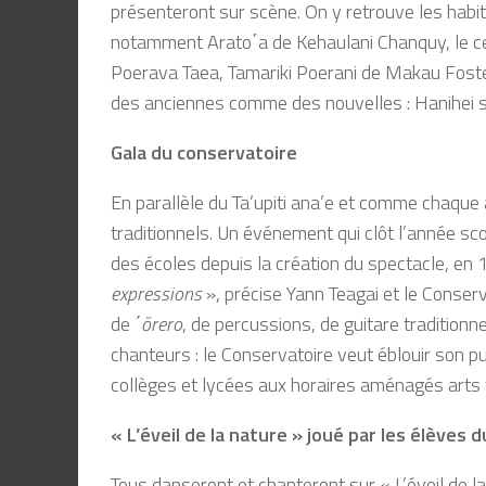
présenteront sur scène. On y retrouve les habit
notamment Arato΄a de Kehaulani Chanquy, le cen
Poerava Taea, Tamariki Poerani de Makau Foster
des anciennes comme des nouvelles : Hanihei se
Gala du conservatoire
En parallèle du Ta’upiti ana’e et comme chaque 
traditionnels. Un événement qui clôt l’année sc
des écoles depuis la création du spectacle, en
expressions
», précise Yann Teagai et le Conse
de
΄ōrero
, de percussions, de guitare traditionne
chanteurs : le Conservatoire veut éblouir son pu
collèges et lycées aux horaires aménagés arts t
« L’éveil de la nature » joué par les élèves 
Tous danseront et chanteront sur « L’éveil de l