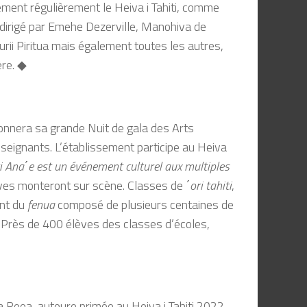
ement régulièrement le Heiva i Tahiti, comme
 dirigé par Emehe Dezerville, Manohiva de
ii Piritua mais également toutes les autres,
ère. ◆
donnera sa grande Nuit de gala des Arts
nseignants. L’établissement participe au Heiva
ti Ana΄e est un événement culturel aux multiples
lèves monteront sur scène. Classes de
΄ori tahiti
,
ant du
fenua
composé de plusieurs centaines de
e. Près de 400 élèves des classes d’écoles,
da Reea, auteure primée au Heiva i Tahiti 2022