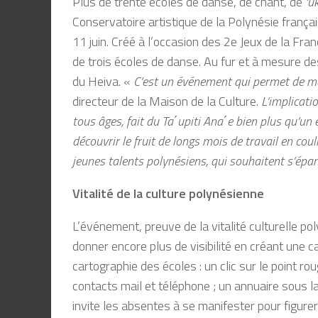
Plus de trente écoles de danse, de chant, de
‘u
Conservatoire artistique de la Polynésie français
11 juin. Créé à l’occasion des 2e Jeux de la Fr
de trois écoles de danse. Au fur et à mesure de
du Heiva. «
C’est un événement qui permet de met
directeur de la Maison de la Culture.
L’implicati
tous âges, fait du Ta΄upiti Ana΄e bien plus qu’un
découvrir le fruit de longs mois de travail en cou
jeunes talents polynésiens, qui souhaitent s’épan
Vitalité de la culture polynésienne
L’événement, preuve de la vitalité culturelle po
donner encore plus de visibilité en créant une car
cartographie des écoles : un clic sur le point ro
contacts mail et téléphone ; un annuaire sous la
invite les absentes à se manifester pour figurer