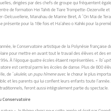
uelles, dirigées par des chefs de groupe qui fréquentent égal
tre de formation Hei Tahiti de Tiare Trompette-Dezerville et
-Delcuvellerie, Manahau de Marine Biret, A ΄Ori Mai de Teraur
 présente pour la 18e fois et Ha’aheo o Kahiki pour la premi
année, le Conservatoire artistique de la Polynésie française 
olaire pour mettre en avant tout le travail des élèves et des e
 1994. À l’époque quatre écoles étaient représentées.
« Ta΄upi
rvatoire est central parmi les écoles de danse. Plus de 800 é
lle, de
΄ukulele
, un
pupu hīmene
avec le chœur le plus import
blic et les parents qui lui confient leurs enfants toute l’anné
raditionnels, feront aussi intégralement partie du spectacle.
du Conservatoire
a nature », le thème choisi pour cette année et écrit par Goen