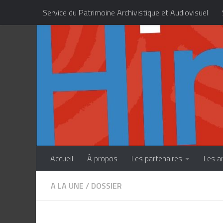
Service du Patrimoine Archivistique et Audiovisuel
Skip to content
Centre des Métiers d’Art de la Polynésie française
Accueil
À propos
Les partenaires
Les a
A LA UNE
/
DOSSIER