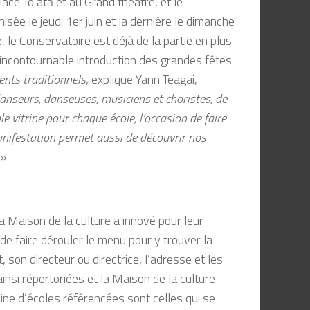
lace To’atā et au Grand théâtre, et le
isée le jeudi 1er juin et la dernière le dimanche
 le Conservatoire est déjà de la partie en plus
’incontournable introduction des grandes fêtes
ents traditionnels
, explique Yann Teagai,
danseurs, danseuses, musiciens et choristes, de
le vitrine pour chaque école, l’occasion de faire
 manifestation permet aussi de découvrir nos
»
la Maison de la culture a innové pour leur
, de faire dérouler le menu pour y trouver la
, son directeur ou directrice, l’adresse et les
insi répertoriées et la Maison de la culture
aine d’écoles référencées sont celles qui se