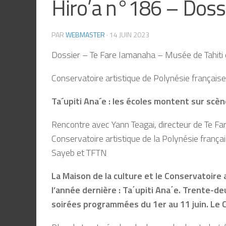
Hiro’a n°186 – Doss
PAR
WEBMASTER
·
14 JUIN 2023
Dossier – Te Fare Iamanaha – Musée de Tahiti e
Conservatoire artistique de Polynésie français
Ta´upiti Ana´e : les écoles montent sur scè
Rencontre avec Yann Teagai, directeur de Te Fare
Conservatoire artistique de la Polynésie frança
Sayeb et TFTN
La Maison de la culture et le Conservatoire 
l’année dernière : Ta΄upiti Ana΄e. Trente-de
soirées programmées du 1er au 11 juin. Le C