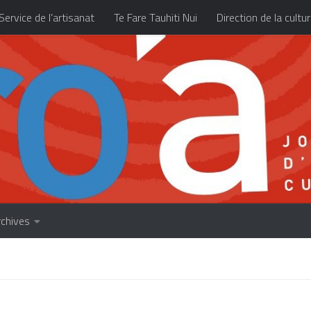
Service de l’artisanat
Te Fare Tauhiti Nui
Direction de la cultu
Les archives
À propos
Accueil
rchives