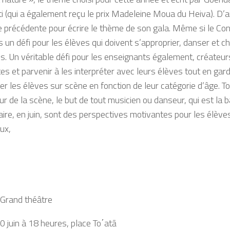
iti (qui a également reçu le prix Madeleine Moua du Heiva). D’
ée précédente pour écrire le thème de son gala. Même si le Con
s un défi pour les élèves qui doivent s’approprier, danser et 
s. Un véritable défi pour les enseignants également, créateu
tes et parvenir à les interpréter avec leurs élèves tout en gar
r les élèves sur scène en fonction de leur catégorie d’âge. To
ur de la scène, le but de tout musicien ou danseur, qui est la
olaire, en juin, sont des perspectives motivantes pour les él
ux,
u Grand théâtre
0 juin à 18 heures, place To΄atā