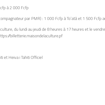
Fcfp à 2 000 Fcfp
mpagnateur par PMR) : 1 000 Fcfp à To’atā et 1 500 Fcfp a
 culture, du lundi au jeudi de 8 heures à 17 heures et le vendr
tps://billetterie.maisondelaculture.pf
 et Heiva i Tahiti Officiel