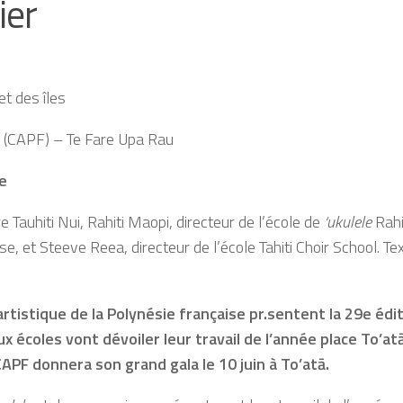
ier
t des îles
e (CAPF) – Te Fare Upa Rau
ne
 Tauhiti Nui, Rahiti Maopi, directeur de l’école de
‘ukulele
Rahi
ise, et Steeve Reea, directeur de l’école Tahiti Choir School.
artistique de la Polynésie française pr.sentent la 29e édi
ux écoles vont dévoiler leur travail de l’année place To’at
APF donnera son grand gala le 10 juin à To’atā.