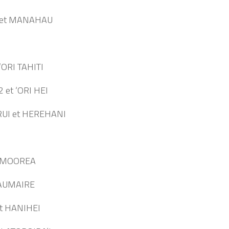
I et MANAHAU
 ‘ORI TAHITI
 et ‘ORI HEI
AERUI et HEREHANI
 I MOOREA
t AUMAIRE
et HANIHEI