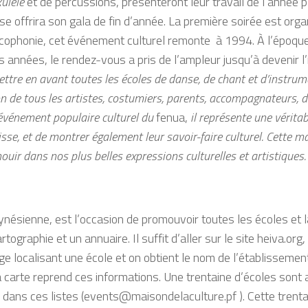
kulele
et de percussions, présenteront leur travail de l’année p
e offrira son gala de fin d’année. La première soirée est organ
ancophonie, cet événement culturel remonte à 1994. À l’époque,
s années, le rendez-vous a pris de l’ampleur jusqu’à devenir l
tre en avant toutes les écoles de danse, de chant et d’instrum
on de tous les artistes, costumiers, parents, accompagnateurs, 
 événement populaire culturel du
fenua,
il représente une véritab
lisse, et de montrer également leur savoir-faire culturel. Cette
ouir dans nos plus belles expressions culturelles et artistiques.
lynésienne, est l’occasion de promouvoir toutes les écoles et 
tographie et un annuaire. Il suffit d’aller sur le site heiva.org
uge localisant une école et on obtient le nom de l’établissement
 carte reprend ces informations. Une trentaine d’écoles sont a
 dans ces listes (
events@maisondelaculture.pf
). Cette trent