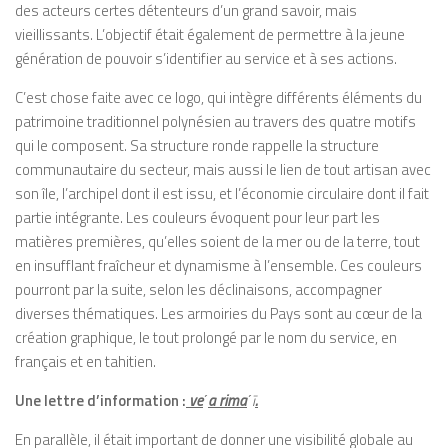
des acteurs certes détenteurs d’un grand savoir, mais
vieillissants. L’objectif était également de permettre à la jeune
génération de pouvoir s’identifier au service et à ses actions.
C’est chose faite avec ce logo, qui intègre différents éléments du
patrimoine traditionnel polynésien au travers des quatre motifs
qui le composent. Sa structure ronde rappelle la structure
communautaire du secteur, mais aussi le lien de tout artisan avec
son île, l’archipel dont il est issu, et l’économie circulaire dont il fait
partie intégrante. Les couleurs évoquent pour leur part les
matières premières, qu’elles soient de la mer ou de la terre, tout
en insufflant fraîcheur et dynamisme à l’ensemble. Ces couleurs
pourront par la suite, selon les déclinaisons, accompagner
diverses thématiques. Les armoiries du Pays sont au cœur de la
création graphique, le tout prolongé par le nom du service, en
français et en tahitien.
Une lettre d’information :
ve
΄
a rima
΄
ī
.
En parallèle, il était important de donner une visibilité globale au