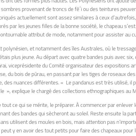
ns ont des formes plus hautes. Les Polynésiens ont ajouté de
s sombres provenant de troncs de fē΄i ou des teintures peuven
iqués actuellement sont assez similaires à ceux d’autrefois, i
rés par les jeunes filles de la bonne société, le chapeau s’es
ontournable attribut de mode, notamment pour assister au cult
t polynésien, et notamment des îles Australes, où le tressage es
is plus jeune. Au départ avec quatre bandes puis avec six, di
i, viceprésidente du Comité organisateur des expositions art
base, du bois de pūrau, en passant par les tiges de roseaux d
e, des nuances différentes. « Le pandanus est très utilisé, il
le », explique le chargé des collections ethnographiques au Mu
e tout ce qui se mérite, le préparer. À commencer par enlever 
ant des bandes qui sècheront au soleil. Reste ensuite la partie
ans utilisent des moules en bois, mais attention pas n’importe 
 Il peut y en avoir des tout petits pour faire des chapeaux po