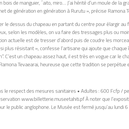
 bois de manguier, ΄aito, miro… J’ai hérité d’un moule de la 
et de génération en génération à Rurutu », précise Ramona T
sser le dessus du chapeau en partant du centre pour élargir au 
ieux, selon les modèles, on va faire des tressages plus ou moin
ution actuelle est de tresser d’abord puis de coudre les morc
si plus résistant », confesse l’artisane qui ajoute que chaque 
. C’est un chapeau assez haut, il est très en vogue car le cha
 Ramona Tevaearai, heureuse que cette tradition se perpétue e
ans le respect des mesures sanitaires • Adultes : 600 Fcfp / 
ervation www.billetterie.museetahiti.pf À noter que l’expositi
our le public anglophone. Le Musée est fermé jusqu’au lundi 
.