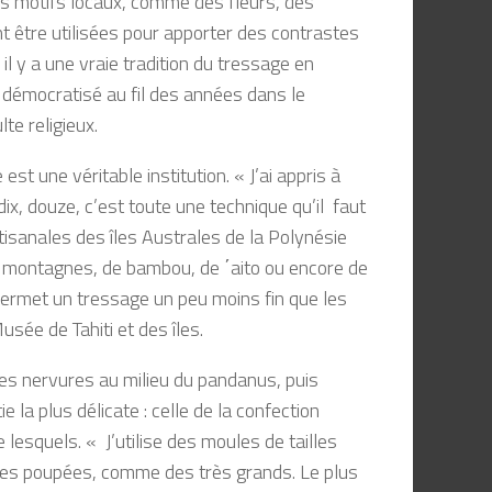
s motifs locaux, comme des fleurs, des
t être utilisées pour apporter des contrastes
l y a une vraie tradition du tressage en
t démocratisé au fil des années dans le
e religieux.
t une véritable institution. « J’ai appris à
x, douze, c’est toute une technique qu’il faut
isanales des îles Australes de la Polynésie
es montagnes, de bambou, de ΄aito ou encore de
 permet un tressage un peu moins fin que les
sée de Tahiti et des îles.
les nervures au milieu du pandanus, puis
 la plus délicate : celle de la confection
lesquels. « J’utilise des moules de tailles
ur les poupées, comme des très grands. Le plus