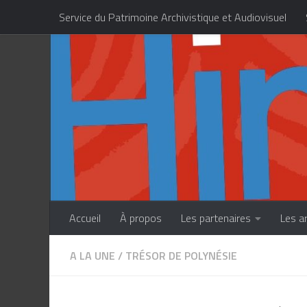
Service du Patrimoine Archivistique et Audiovisuel
Skip to content
Centre des Métiers d’Art de la Polynésie française
Accueil
À propos
Les partenaires
Les a
A LA UNE
/
TRÉSOR DE POLYNÉSIE