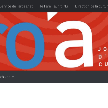
Service de l’artisanat
Te Fare Tauhiti Nui
Direction de la cultu
Les archives
À propos
Accueil
rchives