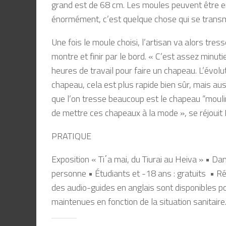
grand est de 68 cm. Les moules peuvent être en
énormément, c’est quelque chose qui se transm
Une fois le moule choisi, l’artisan va alors tre
montre et finir par le bord. « C’est assez minut
heures de travail pour faire un chapeau. L’évol
chapeau, cela est plus rapide bien sûr, mais aus
que l’on tresse beaucoup est le chapeau “moulin”
de mettre ces chapeaux à la mode », se réjouit
PRATIQUE
Exposition « Ti΄a mai, du Tiurai au Heiva » • D
personne • Étudiants et -18 ans : gratuits • Rés
des audio-guides en anglais sont disponibles p
maintenues en fonction de la situation sanitaire