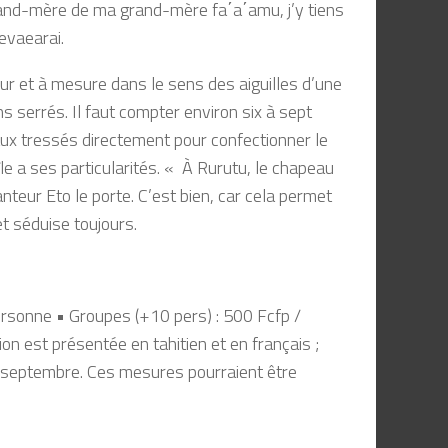
grand-mère de ma grand-mère fa΄a΄amu, j’y tiens
evaearai.
fur et à mesure dans le sens des aiguilles d’une
s serrés. Il faut compter environ six à sept
eaux tressés directement pour confectionner le
île a ses particularités. « À Rurutu, le chapeau
nteur Eto le porte. C’est bien, car cela permet
t séduise toujours.
personne • Groupes (+10 pers) : 500 Fcfp /
on est présentée en tahitien et en français ;
6 septembre. Ces mesures pourraient être