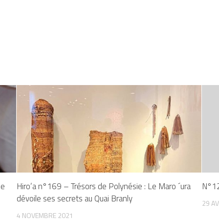
de
Hiro’a n°169 – Trésors de Polynésie : Le Maro ´ura
N°12
dévoile ses secrets au Quai Branly
29 AV
4 NOVEMBRE 2021