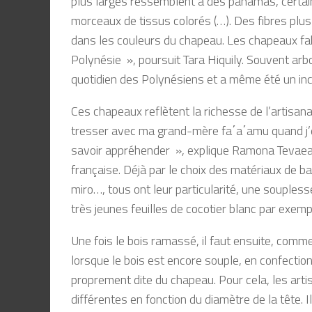
plus larges ressemblent à des panamas, certai
morceaux de tissus colorés (…). Des fibres plu
dans les couleurs du chapeau. Les chapeaux fabr
Polynésie », poursuit Tara Hiquily. Souvent arbo
quotidien des Polynésiens et a même été un inc
Ces chapeaux reflètent la richesse de l’artisana
tresser avec ma grand-mère fa΄a΄amu quand j’éta
savoir appréhender », explique Ramona Tevaeara
française. Déjà par le choix des matériaux de 
miro…, tous ont leur particularité, une soupless
très jeunes feuilles de cocotier blanc par exemp
Une fois le bois ramassé, il faut ensuite, comm
lorsque le bois est encore souple, en confectionn
proprement dite du chapeau. Pour cela, les artis
différentes en fonction du diamètre de la tête.