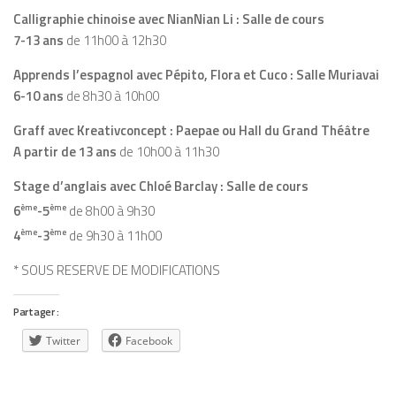
Calligraphie chinoise avec NianNian Li : Salle de cours
7-13 ans
de 11h00 à 12h30
Apprends l’espagnol avec Pépito, Flora et Cuco : Salle Muriavai
6-10 ans
de 8h30 à 10h00
Graff avec Kreativconcept : Paepae ou Hall du Grand Théâtre
A partir de 13 ans
de 10h00 à 11h30
Stage d’anglais avec Chloé Barclay : Salle de cours
6
ème
-5
ème
de 8h00 à 9h30
4
ème
-3
ème
de 9h30 à 11h00
* SOUS RESERVE DE MODIFICATIONS
Partager :
Twitter
Facebook