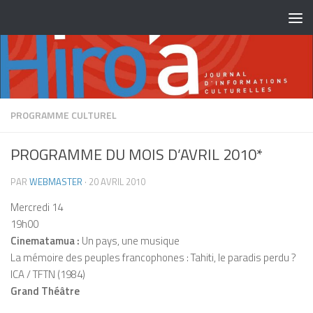
Skip to content
PROGRAMME CULTUREL
PROGRAMME DU MOIS D’AVRIL 2010*
PAR
WEBMASTER
·
20 AVRIL 2010
Mercredi 14
19h00
Cinematamua :
Un pays, une musique
La mémoire des peuples francophones : Tahiti, le paradis perdu ?
ICA / TFTN (1984)
Grand Théâtre