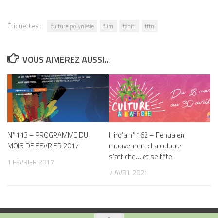
Étiquettes :
culture polynésie
film
tahiti
tftn
VOUS AIMEREZ AUSSI...
N°113 – PROGRAMME DU
Hiro’a n°162 – Fenua en
MOIS DE FEVRIER 2017
mouvement : La culture
s’affiche… et se fête !
1 FÉVRIER 2017
7 AVRIL 2021