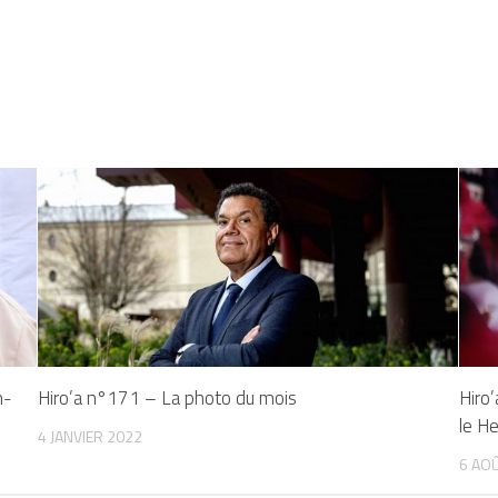
n-
Hiro’a n°171 – La photo du mois
Hiro
le He
4 JANVIER 2022
6 AO