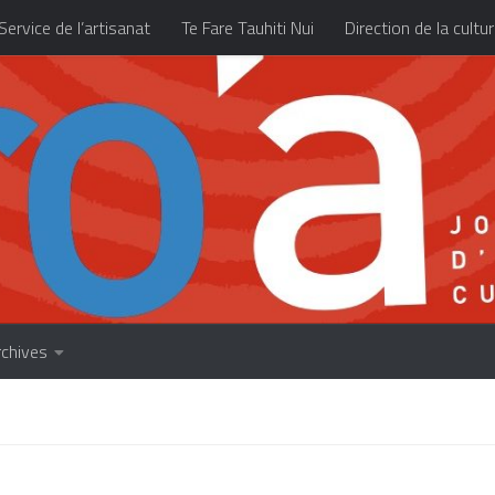
Service de l’artisanat
Te Fare Tauhiti Nui
Direction de la cultu
Les archives
À propos
Accueil
rchives