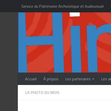
Service du Patrimoine Archivistique et Audiovisuel
Skip to content
Centre des Métiers d’Art de la Polynésie française
Accueil
À propos
Les partenaires
Les a
LA PHOTO DU MOIS