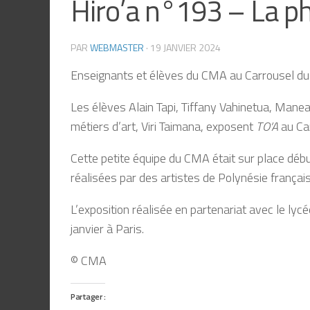
Hiro’a n°193 – La p
PAR
WEBMASTER
·
19 JANVIER 2024
Enseignants et élèves du CMA au Carrousel du
Les élèves Alain Tapi, Tiffany Vahinetua, Manea
métiers d’art, Viri Taimana, exposent
TO
’
A
au Ca
Cette petite équipe du CMA était sur place déb
réalisées par des artistes de Polynésie françai
L’exposition réalisée en partenariat avec le lycé
janvier à Paris.
© CMA
Partager :