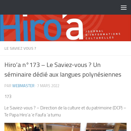
Skip to content
LE SAVIEZ VOUS ?
Hiro’a n°173 – Le Saviez-vous ? Un
séminaire dédié aux langues polynésiennes
PAR
WEBMASTER
·
7 MARS 2022
173
Le Saviez-vous ? – Direction de la culture et du patrimoine (DCP) –
Te Papa Hiro’a ‘e Faufa ‘a tumu