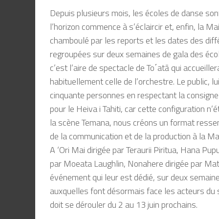
Depuis plus
ieurs mois, les écoles de danse
son
l’horizon commence à
s
’éclaircir et, enfin, la M
chamboulé par les
reports et les d
ates des dif
regroupées
sur deux semaines
de gala des éco
c’est
l’aire de spectacle de To
΄
atā
qui accueille
habituellement celle
de l’orchestr
e. Le public, l
ci
nquante personnes en respectant
la consign
pour le
Heiva
i Tahiti,
car cette configuration n’é
la
scène
Temana
, nous
créons un format resse
de
la communication et de la production
à
la
Mai
A ‘
Ori
Mai dirigée par
Teraurii
Piritua
,
Hana
Pup
par
Moeata
Laughlin
,
Nonahere
dirigée par
Mat
événement qui
leur est dédié, sur deux semain
auxqu
elles font désormais face les acteurs du
doit
se dérouler du 2 au 13 juin prochains.