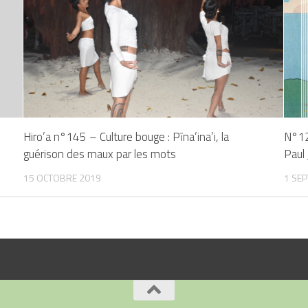
Hiro’a n°145 – Culture bouge : Pīna’ina’i, la
N°12
guérison des maux par les mots
Paul
15 OCTOBRE 2019
1 SE