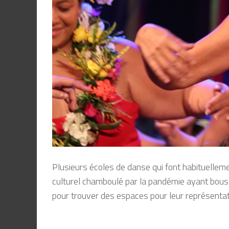
Plusieurs écoles de danse qui font habituelle
me
culturel
chamboulé par la pandémie ayant bous
pour
trouver des espaces pour leur représentati