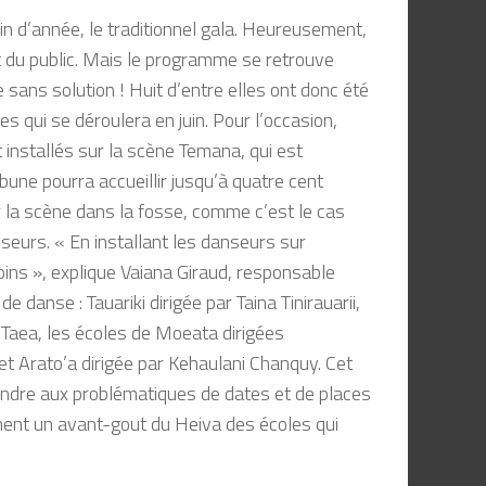
fin d’année, le traditionnel gala. Heureusement,
t du public. Mais le programme se retrouve
e sans so
lution ! Huit d’entre elles ont
donc été
es qui
se déroulera
en juin. Pour l’occasion,
t
installés sur la scène
Teman
a
, qui est
ibune p
ourra accueillir jusqu’à quatre
cent
r la scène
dans la fo
sse, comme c’est le cas
nseurs. «
En installant les
danseurs sur
oins
»,
explique
Vaiana
Giraud, responsable
 de danse :
Tauariki
dirigée par
Taina
Tinirauarii
,
Taea
, les
écoles
de
Moeata
dirigées
 et
Arato’a
dirigée par
Kehaulani
Chanquy
. Cet
ndre aux problématiques de dates
et de places
ment
un avant-gout du
Heiva
des écoles qui