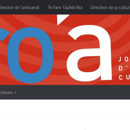
Service de l’artisanat
Te Fare Tauhiti Nui
Direction de la cultu
Les archives
À propos
Accueil
rchives