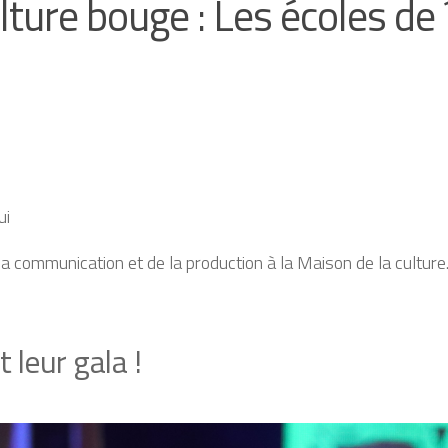
ture bouge : Les écoles de ´o
ui
la co
mmunication et de la production à
la Maison de la culture.
t leur gala !