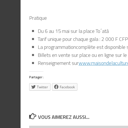
Prat
ique
Du 6 au 15 mai sur la place To
΄
atā
Tarif unique pour chaque gala : 2 000 F CFP
La programmation
complète est disponible s
Billets en vente su
r place ou en ligne sur le
Renseignement sur
www.maisondelaculture
Partager :
Twitter
Facebook
VOUS AIMEREZ AUSSI...