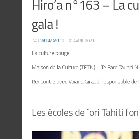
Hiro’a n°163 – La cul
gala !
PAR
WEBMASTER
·
30 AVRIL 2021
La culture bouge
Maison de la Culture (TFTN) – Te
Fare
Tauhiti
N
Rencontre avec
Vaiana
Giraud, responsable de 
L
es écoles de
´
ori
Tahiti
fon