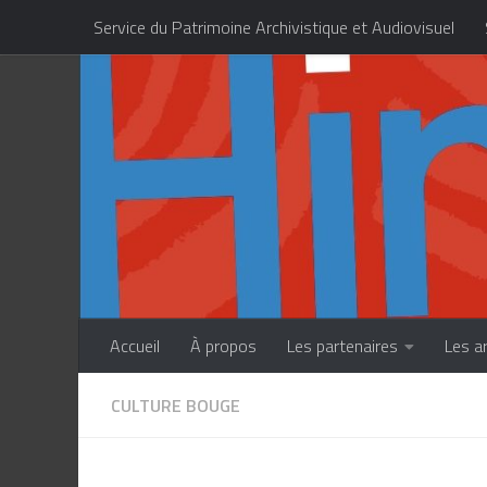
Service du Patrimoine Archivistique et Audiovisuel
Skip to content
Centre des Métiers d’Art de la Polynésie française
Accueil
À propos
Les partenaires
Les a
CULTURE BOUGE