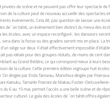
t privées de
scène et ne peuvent pas
offrir leur spectacle
de 
aison
de la culture
peut de nouveau accueillir des spectacles e
férents événements.
Cela d
it, pas question de laisser une
écol
les de
΄
ori
tahiti
, un événement
bien d
istinct du
Heiva
des écol
ra
les école
s, avec un espace reconfiguré :
les danseurs seron
ui, sera dans la
fosse ou d
es gradins seront mis en place.
La tr
e d’un
siège
s
ur deux. Il était effectivement impossible d’établi
tait
pas idéa
le pour des groupes réduits, de
moins de cent da
mblant au Grand théâtre,
ce qui correspond mieux
à
leurs bes
son de la culture.
Cette
première
édition regroupe huit
écoles
u
‘
Ori
dirigée par
Enda
Tanseau
,
Manohiva
dirigée par
Poerava
ani
Kainuku
,
Tamariki
Poerani
de
Makau
Foster-Delcuvellerie
es du 6 au
15 mai, permet l’
accès
a une belle
scène
et
de répo
secteur culturel. Le gala
des écoles de
΄
ori
tahiti
offrira égale