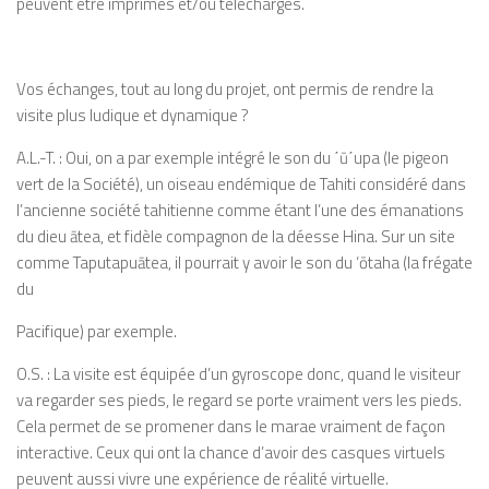
peuvent
etre
imprimés et/ou téléchargés.
Vos échanges, tout au long du projet, ont permis de rendre la
visite plus ludique et dynamique
?
A.L.-T.
: Oui, on a par exemple intégré le son du
΄
ū
΄
upa
(le pigeon
vert de la Société), un oiseau endémique de
Tahiti considéré dans
l’ancienne société tahitienne comme étant l’une des émanations
du dieu
ātea
, et fidèle compagnon de la déesse
Hina
. Sur un site
comme
Taputapuātea
, il pourrait y avoir le son du
‘
ōtaha
(la frégate
du
Pacifique) par exemple.
O.S.
: La visite est équipée d’un gyroscope donc, quand le visiteur
va regarder ses pieds, le regard se porte vraiment vers les pieds.
Cela permet de se promener dans le
marae
vraiment de façon
interactive. Ceux qui ont la chance d’avoir des casques virtuels
peuvent aussi vivre une expérience de réalité virtuelle.