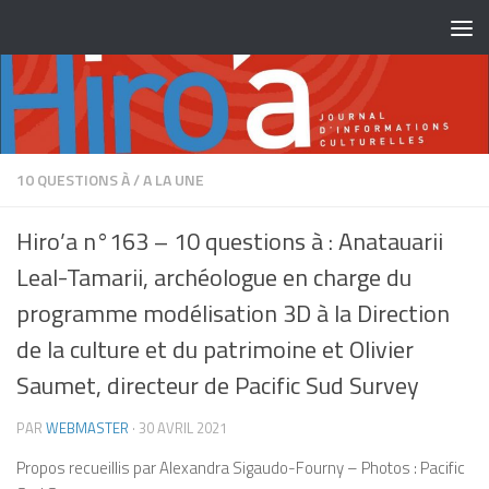
Skip to content
10 QUESTIONS À
/
A LA UNE
Hiro’a n°163 – 10 questions à : Anatauarii
Leal-Tamarii, archéologue en charge du
programme modélisation 3D à la Direction
de la culture et du patrimoine et Olivier
Saumet, directeur de Pacific Sud Survey
PAR
WEBMASTER
·
30 AVRIL 2021
Propos recueillis par Alexandra Sigaudo-Fourny – Photos : Pacific