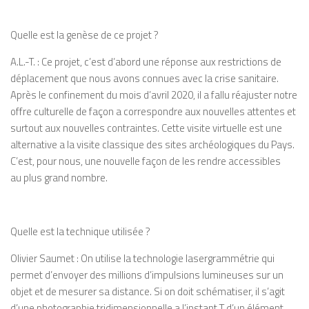
Quelle est la genèse de ce projet ?
A.L.-T.
: Ce projet, c’est d’abord une réponse aux restrictions de
déplacement que nous avons connues avec la crise sanitaire.
Après le confinement du mois d’avril 2020, il a fallu réajuster notre
offre culturelle de façon
a
correspondre aux nouvelles attentes et
surtout aux nouvelles contraintes. Cette visite virtuelle est une
alternative
a
la visite classique des sites archéologiques du Pays.
C’est, pour nous, une nouvelle façon de les rendre accessibles
au
plus grand nombre.
Quelle est la technique utilisée ?
Olivier
Saumet
: On utilise la technologie
lasergrammétrie
qui
permet d’envoyer
des millions d’impulsions lumineuses sur
un
objet et de mesurer sa distance. Si on
doit schématiser, il s’agit
d’une photographie
tridimensionnelle a l’instant T
d’un élément.