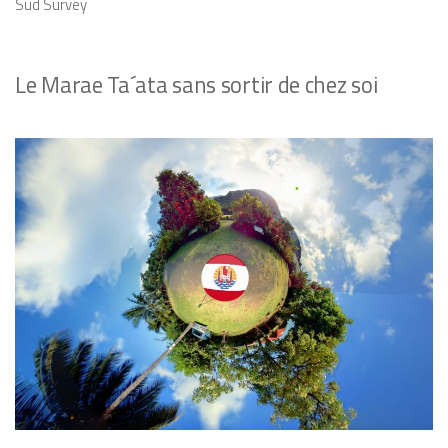
Sud Survey
L
e
M
arae
T
a´ata
sans
sortir de chez soi