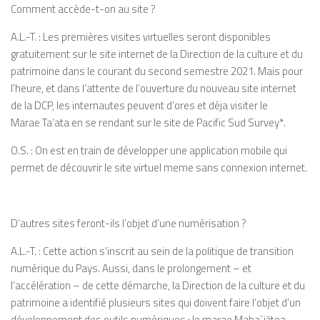
Comment accède-t-on au site
?
A.L.-T. :
Les premières visites virtuelles seront disponibles
gratuitement sur le site internet de la Direction de la culture et du
patrimoine dans le courant du second semestre 2021. Mais pour
l’heure, et dans l’attente de l’ouverture du nouveau site
internet
de la DCP, les internautes peuvent
d’ores et
déja
visiter le
Marae
Ta’ata
en se
rendant sur le site de Pacific Sud Survey*.
O.S.
: On est en train de développer une
application mobile qui
permet de découvrir
le site virtuel
meme
sans
connexion
internet.
D’autres sites
feront-ils
l’objet d’une
numérisation
?
A.L.-T. :
Cette action s’inscrit au sein de la
politique de transition
numérique du Pays.
Aussi, dans le prolongement – et
l’accélération
– de cette démarche, la Direction
de la
culture et du
patrimoine a identifié
plusieurs sites qui doivent faire l’objet
d’un
développement des outils numériques
: le
marae
Maha
΄
iātea