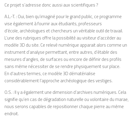
Ce projet s’adresse donc aussi aux
scientifiques ?
A.L.-T. :
Oui, bien qu’
imaginé pour le grand
public
, ce programme
vise également à fournir aux étudiants,
professeurs
d’
école,
archéolo
gues et chercheurs un véritable
outil de travail.
L’
une des rubriques offre la
possibilité au visiteur d’
accéder au
modèle
3D du sit
e. Ce relevé numérique apparait
alors comme un
instrument d’
analyse
permettant, entre autres, d’
établir des
mesures
d’a
ngles, de surfaces ou encore de
définir d
es profils
sans même nécessiter
de se rendre physiquement sur place.
En
d’autres termes, ce modèle 3D dématérialise
considérablement l’approche archéologique des vestiges.
O.S.
: Il y a également une dimension d’archives numériques. Cela
signifie qu’en cas de dégradation naturelle ou volontaire du
marae
,
nous serons capables de repositionner chaque pierre au même
endroit.