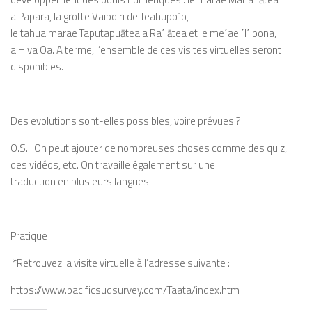
a
Papara
, la
grotte
Vaipoiri
de
Teahupo
΄
o,
le
tahua
marae
Taputapuātea
a Ra
΄
iātea et le
me
΄
ae
΄
I
΄
ipona,
a
Hiva
Oa
. A terme, l’ensemble de
ces visites virtuelles seront
disponibles.
Des
evolutions
sont-elles possibles,
voire
prévues
?
O.S.
: On peut ajouter de nombreuses
choses comme des quiz,
des vidéos, etc.
On travaille également sur une
traduction
en
plusieurs
langues
.
Pratique
*Retrouvez la visite virtuelle à
l’adresse suivante :
https://www.pacificsudsurvey.com/Taata/index.htm