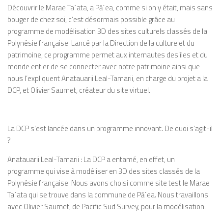
Découvrir le Marae Ta
΄
ata, a
Pā
΄
ea, comme si on y était, mais sans
bouger de chez soi, c’est désormais possible grâce au
programme de modélisation 3D des sites culturels classés de la
Polynésie française. Lancé par la Direction de la culture et du
patrimoine, ce programme permet aux internautes des îles et du
monde entier de se connecter avec notre patrimoine ainsi que
nous l’expliquent
Anatauarii
Leal-Tamarii
, en charge du projet a la
DCP, et Olivier
Saumet
, créateur du site virtuel
.
La DCP s’est lancée dans un programme innovant. De quoi s’agit-il
?
Anatauarii
Leal-Tamarii
:
La DCP a entamé, en effet, un
programme qui vise à modéliser en 3D des sites classés de la
Polynésie française. Nous avons choisi comme site test le Marae
Ta
΄
ata qui se trouve dans la commune de
Pā
΄
ea. Nous travaillons
avec Olivier
Saumet
, de Pacific Sud Survey, pour la modélisation.