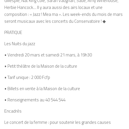
Gillespie, Nat King Cole, Sarah Vaughan, Sade, Amy Winehouse,
Herbie Hancock… Il y aura aussi des airs locaux et une
composition :
« Jazz ! Mea ma »
. Les week-ends du mois de mars
seront musicaux avec les concerts du Conservatoire !
◆
PRATIQUE
Les Nuits du jazz
• Vendredi 20 mars et samedi 21 mars, à 19h30
• Petit théâtre de la Maison de la culture
• Tarif unique : 2 000 Fcfp
• Billets en vente à la Maison de la culture
• Renseignements au 40 544 544
Encadrés
Le concert de la femme : pour soutenir les grandes causes