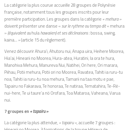
La catégorie la plus courue accueille 28 groupes de Polynésie
française, notamment tous les groupes inscrits pour leur
première participation. Les groupes dans la catégorie
« mehura »
doivent présenter une danse «
sur le rythme ou tempo dit
« mehura
»
(équivalent au
hula
hawaiien) et ses déclinaisons :
bossa
,
swing
,
kaina
… »
(article 15 du règlement).
Venez découvrir Ahura’i, Ahutoru nui, Anapa uira, Heihere Moorea,
Hia’ai, Hinearii no Moorea, Hura-atea, Huratini, Ia ora te hura,
Manohiva Mehura, Manureva Nui, Natihei, Ori here, Ori marara,
Piihau, Potii mehura, Potii ori no Moorea, Ravatea, Tahiti ia ruru-tu
noa, Tahiti ia ruru-tu noa mehura, Tamarii na taa motu e pae,
Tapairu no Fakarava, Te honoraa, Te natiraa, Tematahira, Te-Rë-
nui-here, Te ui taure’a nö Orofara, Toa Mataroa, Vaheana, Varua
nui.
7 groupes en
« tapairu »
La catégorie la plus attendue,
« tapairu »
, accueille 7 groupes :
Hinearii no Moorea, 3 formations de la troupe Hitireva de