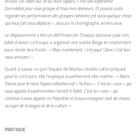
en solo ‘Ori Tahiti Nui, et au Hura Tapairu. C’est une expérience
formidable pour mon groupe et tous mes danseurs. Et pouvoir juste
regarder les performances des groupes tahitiens est aussi quelque chose
qui nous fait nous déplacer »
, assure la chorégraphe américaine.
Le déplacement a été un défi financier. Chaque danseur paie son
billet d’avion. La troupe a organisé une soirée Bingo en septembre
pour réunir des fonds :
« Mais maintenant, c’est payé ! Donc c’est bon,
nous arrivons ! »
Quant à savoir ce que l’équipe de Marilou Ubaldo Lafon prépare
pour le concours, elle l’explique ouvertement elle-même : «
Notre
thème pour le Hura Tapairu Manihini est
« Te Reo »
. C’est la
« voix »
qui
nous appelle à expérimenter l’amitié à Tahiti. C’est la
« voix »
qui
continue à nous appeler en Polynésie et à nous enseigner tant de choses
au sujet de la langue et de la culture. »
PRATIQUE