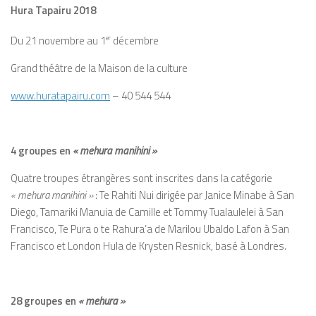
Hura Tapairu 2018
Du 21 novembre au 1
er
décembre
Grand théâtre de la Maison de la culture
www.huratapairu.com
– 40 544 544
4 groupes en
« mehura manihini »
Quatre troupes étrangères sont inscrites dans la catégorie
« mehura manihini »
: Te Rahiti Nui dirigée par Janice Minabe à San
Diego, Tamariki Manuia de Camille et Tommy Tualaulelei à San
Francisco, Te Pura o te Rahura’a de Marilou Ubaldo Lafon à San
Francisco et London Hula de Krysten Resnick, basé à Londres.
28 groupes en
« mehura »