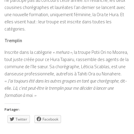
ne participe pas au concours cette année. En revanche, les deux
cousines chorégraphes et lauréates l’an dernier se lancent avec
une nouvelle formation, uniquement féminine, Ia Ora te Hura. Et
elles visent haut : leur troupe est inscrite dans toutes les
catégories.
Tremplin
Inscrite dans la catégorie
« mehura »
, la troupe Potii Ori no Moorea,
tout juste créée pour ce Hura Tapairu, rassemble des agents de la
commune de l’île sœur. Sa chorégraphe, Léticia Scablas, est une
danseuse professionnelle, autrefois à Tahiti Ora ou Nonahere.
«
J’ai toujours été dans les autres groupes en tant que chorégraphe
, dit-
elle.
Là, c’est peut-être le tremplin pour me décider à lancer une
formation à moi. »
Partager :
Twitter
Facebook