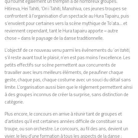
qui fournit également un tremplin à de nombreux groupes.
Hitireva, Hei Tahiti, ‘Ori i Tahiti, Manohiva, ces jeunes troupes se
confrontent à l’organisation d’un spectacle au Hura Tapairu, puis
s’envolent pour certaines vers la scène mythique de To’ata… et
reviennent cependant, tant le Hura tapairu apporte « autre
chose » dans le paysage de la danse traditionnelle.
L’objectif de ce nouveau venu parmi les événements du ‘
ori tahiti
,
s’il reste avant tout le plaisir, n’en est pas moins l’excellence. Les
petits effectifs sur scène permettent aux concurrents de
travailler avec leurs meilleurs éléments, de peaufiner chaque
geste, chaque pas, chaque costume avec un souci du détail sans
limite. L’organisation aussi bien que le règlement permettent ainsi
à des groupes inconnus de créer la surprise, sans distinction de
catégorie.
Plus encore, le concours en arrive à réunir tant de groupes et
d’artistes qu’il est certaines années difficile de constituer sa
troupe, ou son orchestre. Le concours, au fil des ans, devient un
vivier, le lieu d’une formation à tous les aspects de la danse :