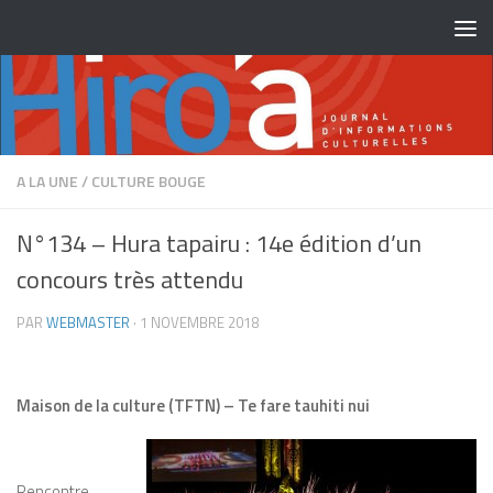
Skip to content
A LA UNE
/
CULTURE BOUGE
N°134 – Hura tapairu : 14e édition d’un
concours très attendu
PAR
WEBMASTER
·
1 NOVEMBRE 2018
Maison de la culture (TFTN) – Te fare tauhiti nui
Rencontre