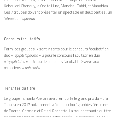
Kehaulani Chanquy, Ia Ora te Hura, Manahau Tahiti, et Manohiva.
Ces 7 troupes doivent présenter un spectacle en deux parties : un
‘
ötea
et un ‘
aparima
.
Concours facultatifs
Parmi ces groupes, 7 sont inscrits pour le concours facultatif en
duo « ‘
apipiti ‘aparima »
, 3 pour le concours facultatif en duo
« ‘
apipiti ‘otea »
et 4 pour le concours facultatif réservé aux
musiciens «
pahu nui
».
Tenantes du titre
Le groupe Tamariki Poerani avait remporté le grand prix du Hura
Tapairu en 2017 notamment grâce aux chorégraphies féminines
de Poerani Germain et Reiarii Rochette. La troupe tenante du titre