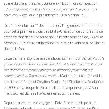
scène du Grand théâtre, pour une exhibition hors compétition.
«
Jusqu’à présent, ça avait été compliqué parce que le déplacement
coûte cher »
, explique la présidente du jury, Vanina Ehu.
Du 21 novembre au 1
er
décembre, quatre groupes sont attendus
pour cette première, trois des États-Unis et un de Londres. Ils se
présenteront dans une toute nouvelle catégorie dédiée,
« Mehura
Manihini »
. L’un d’eux est la troupe Te Pura o te Rahura’a, de Marilou
Ubaldo Lafon.
Cette dernière explique avec enthousiasme : «
L’an dernier, j’ai vu le
groupe de Mexico faire son exhibition. C’était beau à voir et c’est ce qui
m’a décidée à emmener notre groupe participer pleinement à la
compétition Hura Tapairu cette année. »
Marilou Ubaldo Lafon est la
directrice de Spark of Creation Studio (Soc Studio) et la fondatrice
en 2006 de la troupe Te Pura o te Rahura’a qui enseigne à San
Francisco les danses hawaiiennes et tahitiennes.
Depuis douze ans, elle voyage en Polynésie et participe à des
échanges culturels et des stages de danse à Tahiti et aux États-