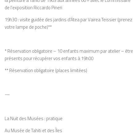
la peinture à Tahiti de 1903 aux années 60 » avec le commissaire
de l’exposition Riccardo Pineri
19h30 : visite guidée des jardins d’Ätea par Vairea Teissier (prenez
votre lampe de poche)**
* Réservation obligatoire – 10 enfants maximum par atelier – être
présents pour récupérer vos enfants à 19h00
** Réservation obligatoire (places limitées)
—
La Nuit des Musées : pratique
Au Musée de Tahiti et des Îles