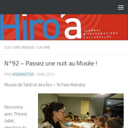
Skip to content
CULTURE BOUGE
/
LA UNE
N°92 – Passez une nuit au Musée !
PAR
WEBMASTER
·
5 MAI 2015
Musée de Tahiti et des Îles – Te Fare Manaha
Rencontre
avec Théano
Jaillet,
directrice du