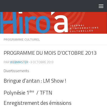
Skip to content
PROGRAMME CULTUREL
PROGRAMME DU MOIS D’OCTOBRE 2013
PAR
WEBMASTER
·
3 OCTOBRE 2013
Divertissements
Bringue d’antan : LM Show !
Polynésie 1
/ TFTN
ère
Enregistrement des émissions