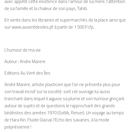
avec appétit cette existence dans l’amour de sa mère, l’attention
de sa famille et la chaleur de son pays, Tahiti.
En vente dans les librairies et supermarchés de la place ainsi que
sur www.auventdesiles.pf à partir de 1 500 Fcfp.
L’humour de ma vie
Auteur : Andre Marere
Editions Au Vent des Îles
André Marere, artiste plasticien que l’on ne présente plus pour
son travail incisif sur la société, sort cet ouvrage lui aussi
tranchant dans lequel il aiguise sa plume et son humour grinçant
autour de sujets et de questions le rapprochant des grands
bédéistes des années 1970 (Gotlib, Reiser). Un voyage au temps
de Hara Kiri, Fluide Glacial, l’Echo des savanes, à la mode
polynésienne !