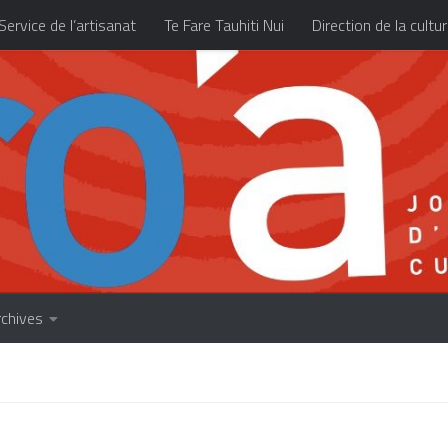
Service de l’artisanat
Te Fare Tauhiti Nui
Direction de la cultu
Les archives
À propos
Accueil
rchives