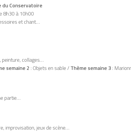
e du Conservatoire
s de 8h30 à 10h00
essoires et chant…
, peinture, collages…
e semaine 2
: Objets en sable /
Thème semaine 3
: Marionn
ne partie…
ire, improvisation, jeux de scène…