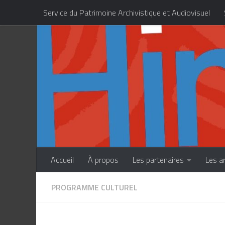
Service du Patrimoine Archivistique et Audiovisuel
Skip to content
Centre des Métiers d’Art de la Polynésie française
Accueil
À propos
Les partenaires
Les a
PROGRAMME CULTUREL