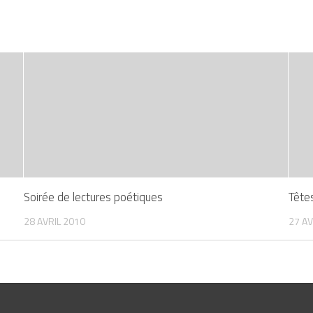
Soirée de lectures poétiques
Tête
28 AVRIL 2010
27 AV