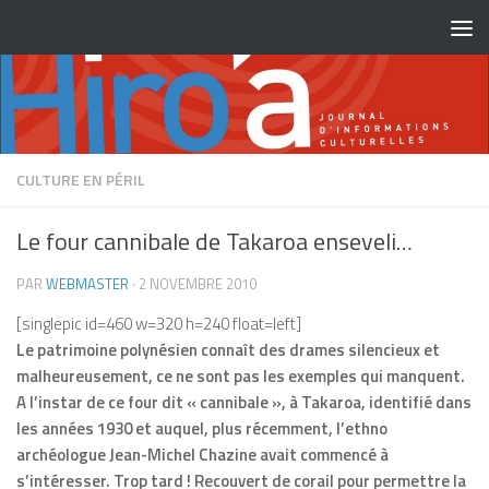
Skip to content
CULTURE EN PÉRIL
Le four cannibale de Takaroa enseveli…
PAR
WEBMASTER
·
2 NOVEMBRE 2010
[singlepic id=460 w=320 h=240 float=left]
Le patrimoine polynésien connaît des drames silencieux et
malheureusement, ce ne sont pas les exemples qui manquent.
A l’instar de ce four dit « cannibale », à Takaroa, identifié dans
les années 1930 et auquel, plus récemment, l’ethno
archéologue Jean-Michel Chazine avait commencé à
s’intéresser. Trop tard ! Recouvert de corail pour permettre la