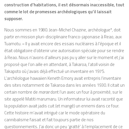
construction d’habitations, il est désormais inaccessible, tout
comme le lot de promesses archéologiques qu’il laissait
supposer.
Nous sommes en 1980. Jean-Michel Chazine, archéologue*, doit
partir en mission pluri-disciplinaire franco-japonaise à Reao, aux
Tuamotu. « Il y avait encore des essais nucléaires à l’époque et il
était obligatoire d’obtenir une autorisation spéciale pour se rendre
à Reao. Nous n’avons d’ailleurs pas pu y aller sur le moment et j’ai
proposé que l’on aille en attendant, à Takaroa, l’atoll voisin de
Takapoto où j’avais déjà effectué un inventaire en 1975.
L’archéologue hawaiien Keneth Emory avait entrepris l’inventaire
des sites notamment de Takaroa dans les années 1930. Il citait un
certain nombre de
marae
dont l’un avec un four à proximité, sur le
site appelé Matiti marumaru. Un informateur lui avait raconté que
la population avait jadis cuit (et mangé) un ennemi dans ce four.
Cette histoire m’avait intrigué car le mode opératoire du
cannibalisme faisait et fait toujours partie de nos
questionnements. J’ai donc un peu ‘gratté’ à l’emplacement de ce