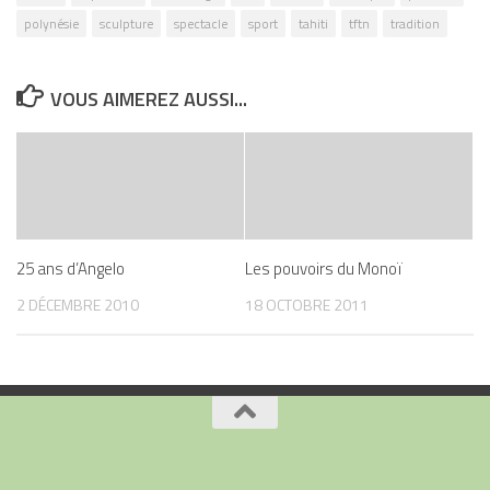
polynésie
sculpture
spectacle
sport
tahiti
tftn
tradition
VOUS AIMEREZ AUSSI...
25 ans d’Angelo
Les pouvoirs du Monoï
2 DÉCEMBRE 2010
18 OCTOBRE 2011