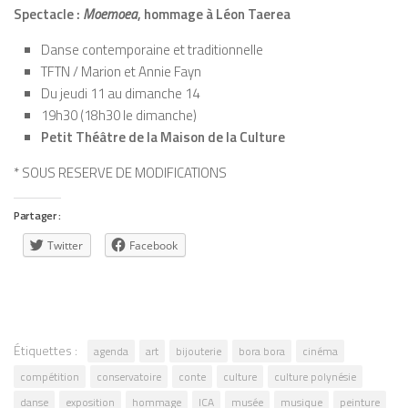
Spectacle :
Moemoea
, hommage à Léon Taerea
Danse contemporaine et traditionnelle
TFTN / Marion et Annie Fayn
Du jeudi 11 au dimanche 14
19h30 (18h30 le dimanche)
Petit Théâtre de la Maison de la Culture
* SOUS RESERVE DE MODIFICATIONS
Partager :
Twitter
Facebook
Étiquettes :
agenda
art
bijouterie
bora bora
cinéma
compétition
conservatoire
conte
culture
culture polynésie
danse
exposition
hommage
ICA
musée
musique
peinture