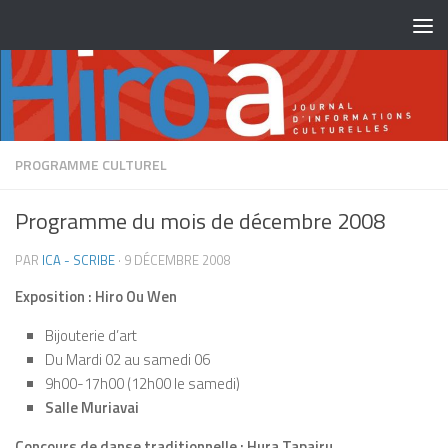
Skip to content
PROGRAMME CULTUREL
Programme du mois de décembre 2008
PAR
ICA - SCRIBE
·
9 DÉCEMBRE 2008
Exposition :
Hiro Ou Wen
Bijouterie d’art
Du Mardi 02 au samedi 06
9h00-17h00 (12h00 le samedi)
Salle Muriavai
Concours de danse traditionnelle : Hura Tapairu