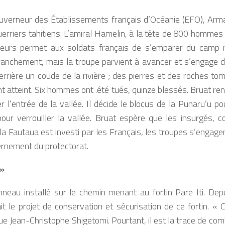
verneur des Établissements français d’Océanie (EFO), Arma
rriers tahitiens. L’amiral Hamelin, à la tête de 800 hommes e
urs permet aux soldats français de s’emparer du camp ret
anchement, mais la troupe parvient à avancer et s’engage da
derrière un coude de la rivière ; des pierres et des roches 
tteint. Six hommes ont .été tués, quinze blessés. Bruat ren
er l’entrée de la vallée. Il décide le blocus de la Punaru’u p
pour verrouiller la vallée. Bruat espère que les insurgés, 
 la Fautaua est investi par les Français, les troupes s’engag
rnement du protectorat.
 »
nneau installé sur le chemin menant au fortin Pare Iti. De
t le projet de conservation et sécurisation de ce fortin.
« C
que Jean-Christophe Shigetomi. Pourtant, il est la trace de com