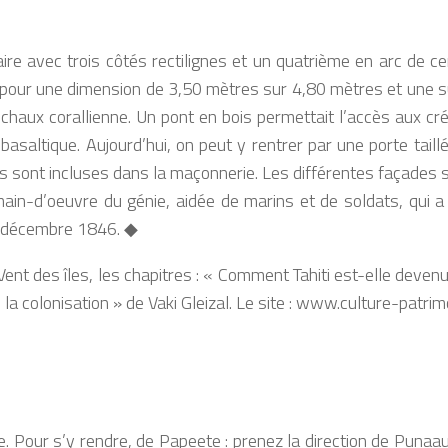
aire avec trois côtés rectilignes et un quatrième en arc de 
, pour une dimension de 3,50 mètres sur 4,80 mètres et une s
chaux corallienne. Un pont en bois permettait l’accès aux créne
 basaltique. Aujourd’hui, on peut y rentrer par une porte tai
es sont incluses dans la maçonnerie. Les différentes façades
ain-d’oeuvre du génie, aidée de marins et de soldats, qui a 
 et décembre 1846.
◆
ent des îles, les chapitres : « Comment Tahiti est-elle devenu
la colonisation » de Vaki Gleizal. Le site : www.culture-patrimo
née. Pour s’y rendre, de Papeete : prenez la direction de Punaau