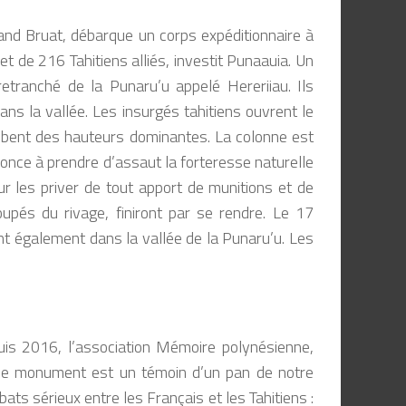
nd Bruat, débarque un corps expéditionnaire à
t de 216 Tahitiens alliés, investit Punaauia. Un
ranché de la Punaru’u appelé Hereriiau. Ils
ns la vallée. Les insurgés tahitiens ouvrent le
tombent des hauteurs dominantes. La colonne est
once à prendre d’assaut la forteresse naturelle
our les priver de tout apport de munitions et de
coupés du rivage, finiront par se rendre. Le 17
ent également dans la vallée de la Punaru’u. Les
puis 2016, l’association Mémoire polynésienne,
e monument est un témoin d’un pan de notre
bats sérieux entre les Français et les Tahitiens :