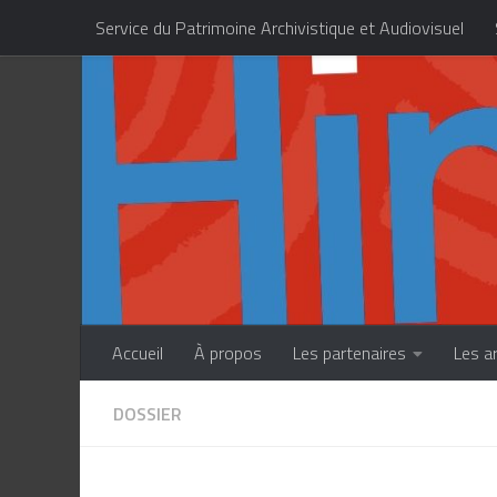
Service du Patrimoine Archivistique et Audiovisuel
Skip to content
Centre des Métiers d’Art de la Polynésie française
Accueil
À propos
Les partenaires
Les a
DOSSIER