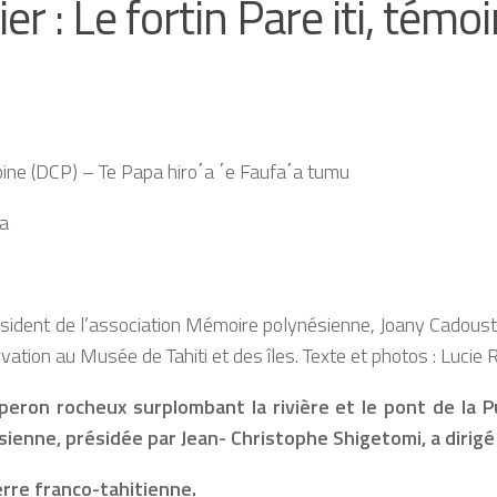
r : Le fortin Pare iti, témoi
oine (DCP) – Te Papa hiro΄a ΄e Faufa΄a tumu
ha
dent de l’association Mémoire polynésienne, Joany Cadousteau
vation au Musée de Tahiti et des îles. Texte et photos : Luci
peron rocheux surplombant la rivière et le pont de la P
enne, présidée par Jean- Christophe Shigetomi, a dirigé le
uerre franco-tahitienne.