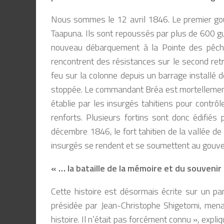
Nous sommes le 12 avril 1846. Le premier gou
Taapuna. Ils sont repoussés par plus de 600 gue
nouveau débarquement à la Pointe des pêche
rencontrent des résistances sur le second retr
feu sur la colonne depuis un barrage installé 
stoppée. Le commandant Bréa est mortellement a
établie par les insurgés tahitiens pour contrôl
renforts. Plusieurs fortins sont donc édifiés 
décembre 1846, le fort tahitien de la vallée de
insurgés se rendent et se soumettent au gouve
« … la bataille de la mémoire et du souvenir
Cette histoire est désormais écrite sur un pa
présidée par Jean-Christophe Shigetomi, menai
histoire. Il n’était pas forcément connu »
, expli