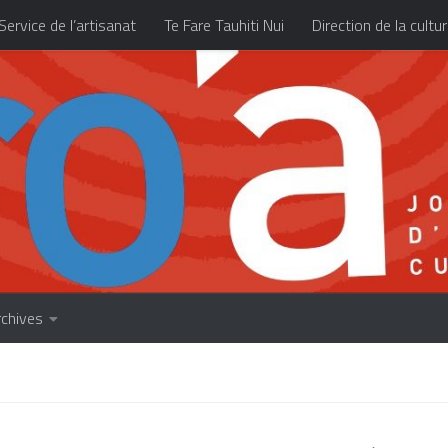
Service de l’artisanat
Te Fare Tauhiti Nui
Direction de la cultu
Les archives
À propos
Accueil
rchives