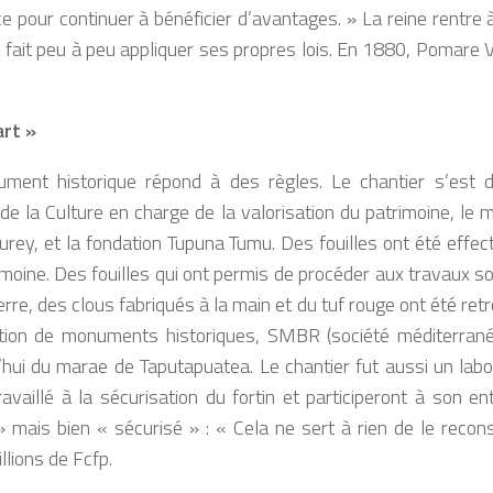
ce pour continuer à bénéficier d’avantages. »
La reine rentre 
fait peu à peu appliquer ses propres lois. En 1880, Pomare V
art »
ument historique répond à des règles. Le chantier s’est d
de la Culture en charge de la valorisation du patrimoine, le m
Laurey, et la fondation Tupuna Tumu. Des fouilles ont été ef
rimoine. Des fouilles qui ont permis de procéder aux travaux s
rre, des clous fabriqués à la main et du tuf rouge ont été ret
ation de monuments historiques, SMBR (société méditerrané
’hui du
marae
de Taputapuatea. Le chantier fut aussi un labo
availlé à la sécurisation du fortin et participeront à son en
 » mais bien « sécurisé » :
« Cela ne sert à rien de le recon
llions de Fcfp.