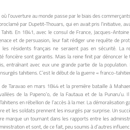
i, où l’ouverture au monde passe par le biais des commerçants 
roclamé par Dupetit-Thouars, qui en avait pris l’initiative, av
Tahiti
. En 1841, avec le consul de France, Jacques-Antoine
enace et de persuasion, leur fait rédiger une requête de prote
 les résidents français ne seraient pas en sécurité. La 
été foncière sont garantis. Mais la reine finit par dénoncer l
s, entraînant avec eux une grande partie de la population. 
insurgés tahitiens. C’est le début de la guerre « franco-tahit
t de Taravao en mars 1844 et la première bataille à Mahaena
vallées de la Papeno’o, de la Fautaua et de la Punaru’u. Il 
ahitiens en rébellion de l’accès à la mer. La démoralisation g
re et les soldats prennent les insurgés par surprise. Un succès
re marque un tournant dans les rapports entre les administra
inistration et sont, de ce fait, peu soumis à d’autres influenc