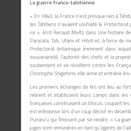
La guerre franco-tahitienne
« En 1840, la France n’est presque rien à Tahit
les Tahitiens n’avaient souhaité le Protectorat p
roi »
, écrit Renaud Meltz dans
Une histoire de 
Paraïata, Tati, Utami et Hitoti et, à force de m
Protectorat britannique imminent dans lequel
souveraineté, l’autorité des chefs et la propri
soutiennent et se révoltent contre les Françai
Christophe Shigetomi, elle arme et entraîne les 
Les premiers échanges de tirs ont lieu au for
retirent et établissent leurs camps dans les 
françaises construisent un blocus, coupant les T
est entreprise lors d’un coup décisif en décemb
Punaru’u qui finissent par se rendre.
« La guer
juges sont rémunérés en tant qu’agents de l’adm