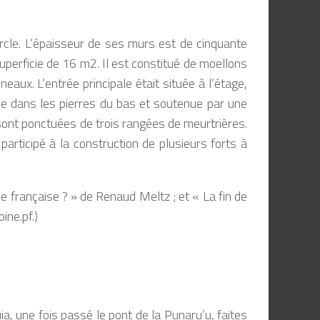
cercle. L’épaisseur de ses murs est de cinquante
uperficie de 16 m2. Il est constitué de moellons
aux. L’entrée principale était située à l’étage,
llée dans les pierres du bas et soutenue par une
 sont ponctuées de trois rangées de meurtrières.
participé à la construction de plusieurs forts à
e française ? » de Renaud Meltz ; et « La fin de
ine.pf.)
ia, une fois passé le pont de la Punaru’u, faites