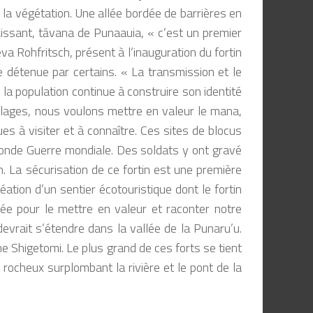
la végétation. Une allée bordée de barrières en
Lissant,
tāvana
de Punaauia,
« c’est un premier
eva Rohfritsch, présent à l’inauguration du fortin
e détenue par certains.
« La transmission et le
 la population continue à construire son identité
 plages, nous voulons mettre en valeur le
mana
,
s à visiter et à connaître. Ces sites de blocus
econde Guerre mondiale. Des soldats y ont gravé
n. La sécurisation de ce fortin est une première
tion d’un sentier écotouristique dont le fortin
ntée pour le mettre en valeur et raconter notre
devrait s’étendre dans la vallée de la Punaru’u.
he Shigetomi. Le plus grand de ces forts se tient
 rocheux surplombant la rivière et le pont de la