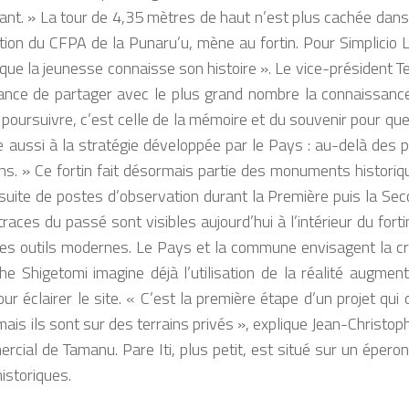
ant. »
La tour de 4,35 mètres de haut n’est plus cachée dans 
ection du CFPA de la Punaru’u, mène au fortin. Pour Simplicio 
que la jeunesse connaisse son histoire »
. Le vice-président T
tance de partager avec le plus grand nombre la connaissanc
se poursuivre, c’est celle de la mémoire et du souvenir pour que
ue aussi à la stratégie développée par le Pays : au-delà des
ns. »
Ce fortin fait désormais partie des monuments historique
nsuite de postes d’observation durant la Première puis la S
aces du passé sont visibles aujourd’hui à l’intérieur du forti
des outils modernes. Le Pays et la commune envisagent la créa
phe Shigetomi imagine déjà l’utilisation de la réalité augme
ur éclairer le site.
« C’est la première étape d’un projet qui 
mais ils sont sur des terrains privés »
, explique Jean-Christop
rcial de Tamanu. Pare Iti, plus petit, est situé sur un éperon
istoriques.